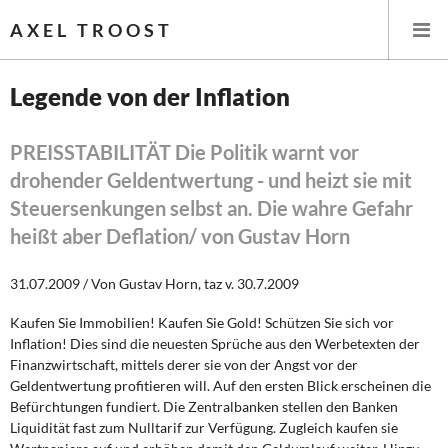
AXEL TROOST
Legende von der Inflation
Startseite
PREISSTABILITÄT Die Politik warnt vor
drohender Geldentwertung - und heizt sie mit
Themen
Steuersenkungen selbst an. Die wahre Gefahr
Leitlinien linker Wirtschafts- und Finanzpolitik
heißt aber Deflation/ von Gustav Horn
Wirtschaftspolitik
31.07.2009 / Von Gustav Horn, taz v. 30.7.2009
Steuer- und Finanzpolitik
Kaufen Sie Immobilien! Kaufen Sie Gold! Schützen Sie sich vor
Inflation! Dies sind die neuesten Sprüche aus den Werbetexten der
Finanzwirtschaft, mittels derer sie von der Angst vor der
Öffentliche Infrastruktur und Daseinsvorsorge
Geldentwertung profitieren will. Auf den ersten Blick erscheinen die
Befürchtungen fundiert. Die Zentralbanken stellen den Banken
Eurokrise und Griechenland
Liquidität fast zum Nulltarif zur Verfügung. Zugleich kaufen sie