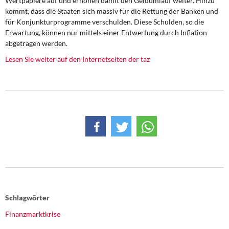
Wertpapiere auf und erhöhen damit den Geldumlauf weiter. Hinzu
DIE LINKE
kommt, dass die Staaten sich massiv für die Rettung der Banken und
für Konjunkturprogramme verschulden. Diese Schulden, so die
Weitere Themen
Erwartung, können nur mittels einer Entwertung durch Inflation
abgetragen werden.
Memo-Gruppe
Lesen Sie weiter auf den Internetseiten der taz
Institut Solidarische Moderne
Rosa-Luxemburg-Stiftung
Über mich
Kontakt
Schlagwörter
Finanzmarktkrise