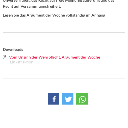
Unversehrtheit, das Recht auf freie Meinungsäußerung und das
DIE LINKE
Recht auf Versammlungsfreiheit.
Lesen Sie das
Argument der Woche
vollständig im Anhang
Weitere Themen
Memo-Gruppe
Institut Solidarische Moderne
Downloads
Vom Unsinn der Wehrpflicht, Argument der Woche
Rosa-Luxemburg-Stiftung
Linksfraktion
Über mich
Kontakt