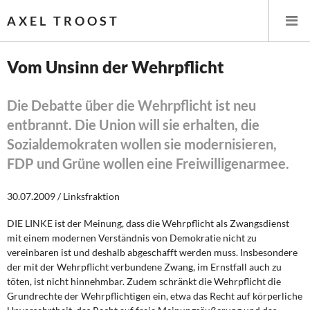
AXEL TROOST
Vom Unsinn der Wehrpflicht
Startseite
Die Debatte über die Wehrpflicht ist neu
entbrannt. Die Union will sie erhalten, die
Themen
Sozialdemokraten wollen sie modernisieren,
Leitlinien linker Wirtschafts- und Finanzpolitik
FDP und Grüne wollen eine Freiwilligenarmee.
Wirtschaftspolitik
30.07.2009 / Linksfraktion
Steuer- und Finanzpolitik
DIE LINKE ist der Meinung, dass die Wehrpflicht als Zwangsdienst
mit einem modernen Verständnis von Demokratie nicht zu
vereinbaren ist und deshalb abgeschafft werden muss. Insbesondere
Öffentliche Infrastruktur und Daseinsvorsorge
der mit der Wehrpflicht verbundene Zwang, im Ernstfall auch zu
töten, ist nicht hinnehmbar. Zudem schränkt die Wehrpflicht die
Eurokrise und Griechenland
Grundrechte der Wehrpflichtigen ein, etwa das Recht auf körperliche