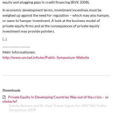
equity and plugging gaps in credit financing (BVK 2008).
DIE LINKE
In economic development terms, investment incentives must be
Weitere Themen
weighed up against the need for regulation – which may also hamper,
or seem to hamper investment. A look at the business model of
Memo-Gruppe
private-equity firms and at the consequences of private-equity
investment may provide pointers.
Institut Solidarische Moderne
(...)
----------------------
Rosa-Luxemburg-Stiftung
Mehr Informationen:
http://www.unctad.info/en/Public-Symposium-Website
Über mich
Kontakt
Downloads
Private Equity in Developing Countries Way out of the crisis – or
obstacle?
Suleika Reiners and Dr. Axel Troost, Inputs for UNCTAD Public
Symposium 2009