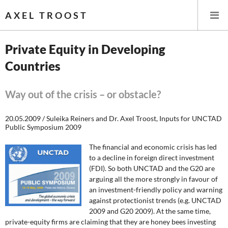
AXEL TROOST
Private Equity in Developing
Countries
Startseite
Themen
Way out of the crisis – or obstacle?
Leitlinien linker Wirtschafts- und Finanzpolitik
20.05.2009 / Suleika Reiners and Dr. Axel Troost, Inputs for UNCTAD
Public Symposium 2009
Wirtschaftspolitik
The financial and economic crisis has led
to a decline in foreign direct investment
Steuer- und Finanzpolitik
(FDI). So both UNCTAD and the G20 are
arguing all the more strongly in favour of
Öffentliche Infrastruktur und Daseinsvorsorge
an investment-friendly policy and warning
against protectionist trends (e.g. UNCTAD
Eurokrise und Griechenland
2009 and G20 2009). At the same time,
private-equity firms are claiming that they are honey bees investing