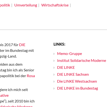
politik
Umverteilung
Wirtschaftskrise
LINKS:
bis 2017 für
DIE
er im Bundestag mit
Memo-Gruppe
pzig-Land.
Institut Solidarische Moderne
iden aus dem
DIE LINKE
ag bin ich als Senior
DIE LINKE Sachsen
papolitik bei der
Rosa
Die LINKE Westsachsen
DIE LINKE im Bundestag
iere ich mich seit
ative
“), seit 2010 bin ich
Solidarische Moderne