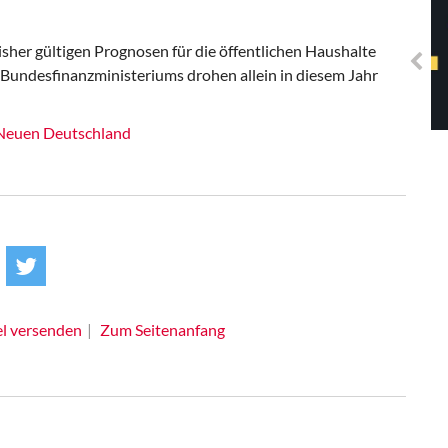
Solidarisches EUropa -
Mosaiklinke Perspektiven
bisher gültigen Prognosen für die öffentlichen Haushalte
s Bundesfinanzministeriums drohen allein in diesem Jahr
m Neuen Deutschland
el versenden
Zum Seitenanfang