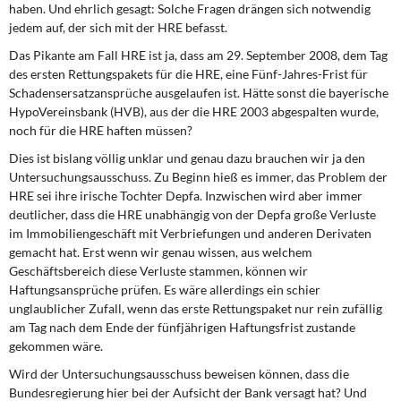
haben. Und ehrlich gesagt: Solche Fragen drängen sich notwendig
jedem auf, der sich mit der HRE befasst.
Das Pikante am Fall HRE ist ja, dass am 29. September 2008, dem Tag
des ersten Rettungspakets für die HRE, eine Fünf-Jahres-Frist für
Schadensersatzansprüche ausgelaufen ist. Hätte sonst die bayerische
HypoVereinsbank (HVB), aus der die HRE 2003 abgespalten wurde,
noch für die HRE haften müssen?
Dies ist bislang völlig unklar und genau dazu brauchen wir ja den
Untersuchungsausschuss. Zu Beginn hieß es immer, das Problem der
HRE sei ihre irische Tochter Depfa. Inzwischen wird aber immer
deutlicher, dass die HRE unabhängig von der Depfa große Verluste
im Immobiliengeschäft mit Verbriefungen und anderen Derivaten
gemacht hat. Erst wenn wir genau wissen, aus welchem
Geschäftsbereich diese Verluste stammen, können wir
Haftungsansprüche prüfen. Es wäre allerdings ein schier
unglaublicher Zufall, wenn das erste Rettungspaket nur rein zufällig
am Tag nach dem Ende der fünfjährigen Haftungsfrist zustande
gekommen wäre.
Wird der Untersuchungsausschuss beweisen können, dass die
Bundesregierung hier bei der Aufsicht der Bank versagt hat? Und