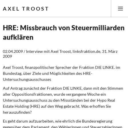
AXEL TROOST
HRE: Missbrauch von Steuermilliarden
aufklären
Startseite
02.04.2009 / Interview mit Axel Troost, linksfraktion.de, 31. März
Themen
2009
Leitlinien linker Wirtschafts- und Finanzpolitik
Axel Troost, finanzpolitischer Sprecher der Fraktion DIE LINKE. im
Bundestag, über Ziele und Möglichkeiten des HRE-
Wirtschaftspolitik
Untersuchungsausschusses
Auf Antrag zunächst der Fraktion DIE LINKE, dann mit den Stimmen
Steuer- und Finanzpolitik
aller Oppositionsfraktionen, wurde vergangene Woche ein
Untersuchungsausschuss zu den Missständen bei der Hypo Real
Öffentliche Infrastruktur und Daseinsvorsorge
Estate Holding (HRE) auf den Weg gebracht. Was erhoffen Sie
herauszufinden?
Eurokrise und Griechenland
Es geht darum aufzuarbeiten, wie ehrlich die Bundesregierung
gegenüber dem Parlament, den WählerInnen und SteuerzahlerInnen