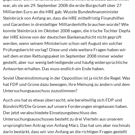
DIE LINKE
war, als sie am 29. September 2008 die erste Bürgschaft über 27
Milliarden Euro an die HRE gab. Wusste Bundesfinanzminister
Weitere Themen
Steinbrück von Anfang an, dass die HRE mittelfristig Finanzhilfen
und Garantien in dreistelliger Milliardenhilfe brauchen würde? Wie
konnte Steinbrück im Oktober 2008 sagen, die irische Tochter Depfa
Memo-Gruppe
der HRE könne von der deutschen Bankenaufsicht nicht geprüft
werden, wenn seinem Ministerium schon seit August ein solcher
Institut Solidarische Moderne
Prüfungsbericht vorlag? Diese und viele weitere Fragen haben wir
seit dem ersten Rettungspaket im September 2008 immer wieder
Rosa-Luxemburg-Stiftung
gestellt, aber nur wenig befriedigende und häufig widersprüchliche
Antworten erhalten. Das muss endlich ein Ende haben.
Über mich
Soviel Übereinstimmung in der Opposition ist ja nicht die Regel. Was
hat FDP und Grüne dazu bewogen, ihre Meinung zu ändern und dem
Kontakt
Untersuchungsausschuss zuzustimmen?
Auch uns hat es etwas überrascht, wie bereitwillig sich FDP und
Bündnis90/Die Grünen auf unsere Forderungen eingelassen haben.
Der jetzt verabschiedete Einsetzungsbeschluss des
Untersuchungsausschusses besteht zu drei Vierteln aus unserem
ursprünglichen Antrag von Anfang März. Das hat uns aber nochmals
darin bestärkt, dass wir von Anfang an die richtigen Fragen gestellt