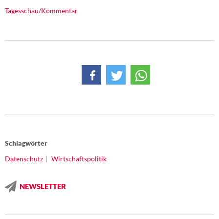
DIE LINKE
Tagesschau/Kommentar
Weitere Themen
Memo-Gruppe
Institut Solidarische Moderne
Rosa-Luxemburg-Stiftung
Über mich
Schlagwörter
Kontakt
Datenschutz
Wirtschaftspolitik
NEWSLETTER