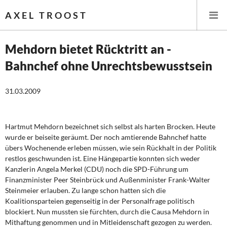
AXEL TROOST
Mehdorn bietet Rücktritt an -
Bahnchef ohne Unrechtsbewusstsein
Startseite
31.03.2009
Themen
Leitlinien linker Wirtschafts- und Finanzpolitik
Hartmut Mehdorn bezeichnet sich selbst als harten Brocken. Heute
wurde er beiseite geräumt. Der noch amtierende Bahnchef hatte
Wirtschaftspolitik
übers Wochenende erleben müssen, wie sein Rückhalt in der Politik
restlos geschwunden ist. Eine Hängepartie konnten sich weder
Steuer- und Finanzpolitik
Kanzlerin Angela Merkel (CDU) noch die SPD-Führung um
Finanzminister Peer Steinbrück und Außenminister Frank-Walter
Öffentliche Infrastruktur und Daseinsvorsorge
Steinmeier erlauben. Zu lange schon hatten sich die
Koalitionsparteien gegenseitig in der Personalfrage politisch
Eurokrise und Griechenland
blockiert. Nun mussten sie fürchten, durch die Causa Mehdorn in
Mithaftung genommen und in Mitleidenschaft gezogen zu werden.