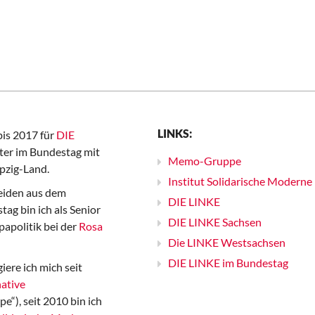
LINKS:
bis 2017 für
DIE
er im Bundestag mit
Memo-Gruppe
pzig-Land.
Institut Solidarische Moderne
iden aus dem
DIE LINKE
ag bin ich als Senior
DIE LINKE Sachsen
papolitik bei der
Rosa
Die LINKE Westsachsen
DIE LINKE im Bundestag
iere ich mich seit
ative
“), seit 2010 bin ich