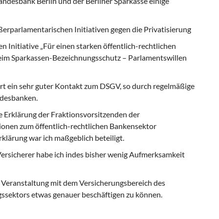
ndesbank Berlin und der Berliner Sparkasse einige
erparlamentarischen Ini­tiativen gegen die Privatisierung
n Initiative „Für einen starken öffentlich-rechtlichen
eim Sparkassen-Bezeichnungsschutz – Parlamentswillen
t ein sehr guter Kontakt zum DSGV, so durch regelmäßige
ndesbanken.
e Erklärung der Fraktionsvorsit­zenden der
onen zum öffent­lich-rechtlichen Bankensektor
rklärung war ich maßgeblich beteiligt.
 Versicherer habe ich indes bisher wenig Aufmerksamkeit
er Veranstaltung mit dem Versiche­rungsbereich des
ngssektors etwas genauer beschäftigen zu können.