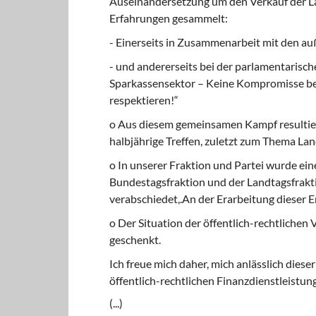
Auseinandersetzung um den Verkauf der La
Erfahrungen gesammelt:
- Einerseits in Zusammenarbeit mit den auß
- und andererseits bei der parlamentarische
Sparkassensektor – Keine Kompro­misse b
respektieren!“
o Aus diesem gemeinsamen Kampf resultier
halbjährige Treffen, zuletzt zum Thema La
o In unserer Fraktion und Partei wurde ein
Bundestagsfraktion und der Landtagsfrakti
verabschiedet,.An der Erarbeitung dieser E
o Der Situation der öffentlich-rechtlichen
geschenkt.
Ich freue mich daher, mich anlässlich dies
öffentlich-rechtlichen Finanzdienstleistu
(...)