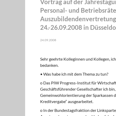
Vortrag auf der Jahrestagu
Personal- und Be­triebsrät
Auszubildendenvertretunge
24.-26.09.2008 in Düsseldo
24.09.2008
Sehr geehrte Kolleginnen und Kollegen, ich
bedanken.
• Was habe ich mit dem Thema zu tun?
o Das PIW Progress-Institut für Wirtscha
Geschäftsführender Gesellschafter ich bin, 
Gemeinwohlorientierung der Sparkassen du
Kreditver­gabe“ ausgearbeitet.
o In der Bundestagsfraktion der Linkspartei