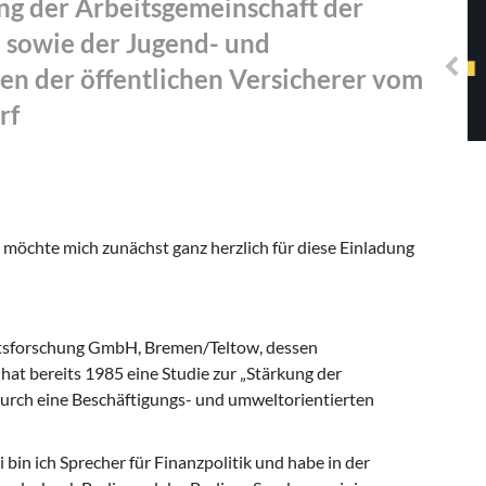
ng der Arbeitsgemeinschaft der
Solidarisches EUropa -
Mosaiklinke Perspektiven
e sowie der Jugend- und
n der öffentlichen Versicherer vom
rf
 möchte mich zunächst ganz herzlich für diese Einladung
ftsforschung GmbH, Bre­men/Teltow, dessen
hat be­reits 1985 eine Studie zur „Stärkung der
rch eine Beschäftigungs- und umweltorientierten
 bin ich Sprecher für Finanzpoli­tik und habe in der