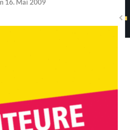
m 16. Mai 2009
Solidarisches EUropa -
Mosaiklinke Perspektiven