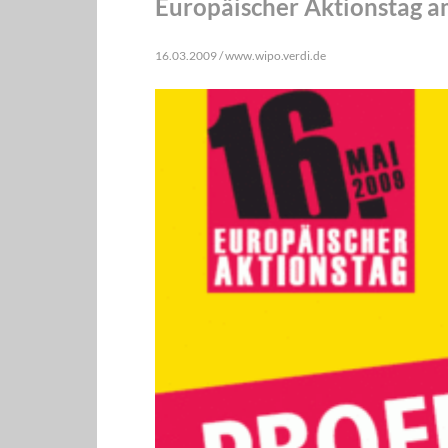
Europäischer Aktionstag a
16.03.2009 / www.wipo.verdi.de