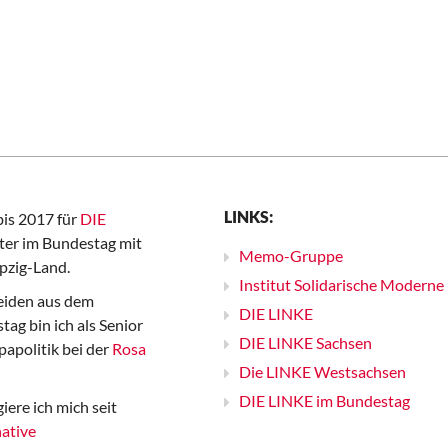
LINKS:
bis 2017 für
DIE
er im Bundestag mit
Memo-Gruppe
pzig-Land.
Institut Solidarische Moderne
iden aus dem
DIE LINKE
ag bin ich als Senior
DIE LINKE Sachsen
papolitik bei der
Rosa
Die LINKE Westsachsen
DIE LINKE im Bundestag
iere ich mich seit
ative