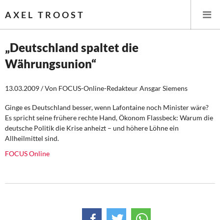
AXEL TROOST
„Deutschland spaltet die
Währungsunion“
Startseite
13.03.2009 / Von FOCUS-Online-Redakteur Ansgar Siemens
Themen
Ginge es Deutschland besser, wenn Lafontaine noch Minister wäre?
Leitlinien linker Wirtschafts- und Finanzpolitik
Es spricht seine frühere rechte Hand, Ökonom Flassbeck: Warum die
deutsche Politik die Krise anheizt – und höhere Löhne ein
Wirtschaftspolitik
Allheilmittel sind.
FOCUS Online
Steuer- und Finanzpolitik
Öffentliche Infrastruktur und Daseinsvorsorge
Eurokrise und Griechenland