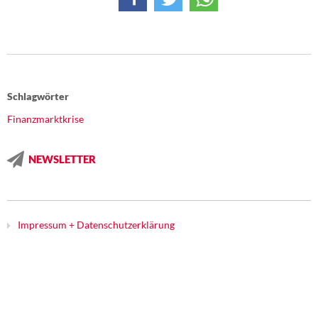
DIE LINKE
Weitere Themen
Memo-Gruppe
Schlagwörter
Institut Solidarische Moderne
Finanzmarktkrise
Rosa-Luxemburg-Stiftung
NEWSLETTER
Über mich
Kontakt
Impressum + Datenschutzerklärung