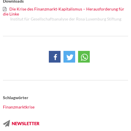
Downloads
DIE LINKE
Die Krise des Finanzmarkt-Kapitalismus – Herausforderung für
die Linke
Weitere Themen
Institut für Gesellschaftsanalyse der Rosa Luxemburg Stiftung
Memo-Gruppe
Institut Solidarische Moderne
Rosa-Luxemburg-Stiftung
Über mich
Kontakt
Schlagwörter
Finanzmarktkrise
NEWSLETTER