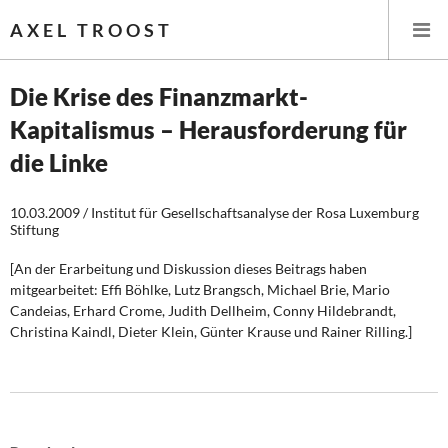
AXEL TROOST
Die Krise des Finanzmarkt-
Kapitalismus – Herausforderung für
Startseite
die Linke
Themen
10.03.2009 / Institut für Gesellschaftsanalyse der Rosa Luxemburg
Stiftung
Leitlinien linker Wirtschafts- und Finanzpolitik
[An der Erarbeitung und Diskussion dieses Beitrags haben
Wirtschaftspolitik
mitgearbeitet: Effi Böhlke, Lutz Brangsch, Michael Brie, Mario
Candeias, Erhard Crome, Judith Dellheim, Conny Hildebrandt,
Steuer- und Finanzpolitik
Christina Kaindl, Dieter Klein, Günter Krause und Rainer Rilling.]
Öffentliche Infrastruktur und Daseinsvorsorge
Eurokrise und Griechenland