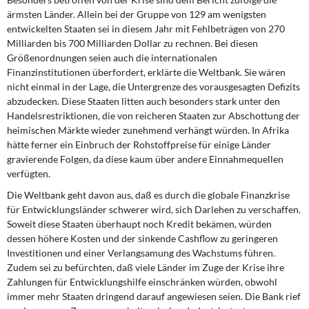
DIE LINKE
ärmsten Länder. Allein bei der Gruppe von 129 am wenigsten
entwickelten Staaten sei in diesem Jahr mit Fehlbeträgen von 270
Weitere Themen
Milliarden bis 700 Milliarden Dollar zu rechnen. Bei diesen
Größenordnungen seien auch die internationalen
Memo-Gruppe
Finanzinstitutionen überfordert, erklärte die Weltbank. Sie wären
nicht einmal in der Lage, die Untergrenze des vorausgesagten Defizits
abzudecken. Diese Staaten litten auch besonders stark unter den
Institut Solidarische Moderne
Handelsrestriktionen, die von reicheren Staaten zur Abschottung der
heimischen Märkte wieder zunehmend verhängt würden. In Afrika
Rosa-Luxemburg-Stiftung
hätte ferner ein Einbruch der Rohstoffpreise für einige Länder
gravierende Folgen, da diese kaum über andere Einnahmequellen
Über mich
verfügten.
Die Weltbank geht davon aus, daß es durch die globale Finanzkrise
Kontakt
für Entwicklungsländer schwerer wird, sich Darlehen zu verschaffen.
Soweit diese Staaten überhaupt noch Kredit bekämen, würden
dessen höhere Kosten und der sinkende Cashflow zu geringeren
Investitionen und einer Verlangsamung des Wachstums führen.
Zudem sei zu befürchten, daß viele Länder im Zuge der Krise ihre
Zahlungen für Entwicklungshilfe einschränken würden, obwohl
immer mehr Staaten dringend darauf angewiesen seien. Die Bank rief