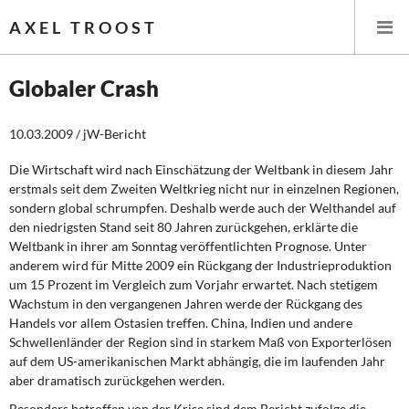
AXEL TROOST
Globaler Crash
Startseite
10.03.2009 / jW-Bericht
Themen
Die Wirtschaft wird nach Einschätzung der Weltbank in diesem Jahr
erstmals seit dem Zweiten Weltkrieg nicht nur in einzelnen Regionen,
sondern global schrumpfen. Deshalb werde auch der Welthandel auf
Leitlinien linker Wirtschafts- und Finanzpolitik
den niedrigsten Stand seit 80 Jahren zurückgehen, erklärte die
Weltbank in ihrer am Sonntag veröffentlichten Prognose. Unter
Wirtschaftspolitik
anderem wird für Mitte 2009 ein Rückgang der Industrieproduktion
um 15 Prozent im Vergleich zum Vorjahr erwartet. Nach stetigem
Steuer- und Finanzpolitik
Wachstum in den vergangenen Jahren werde der Rückgang des
Handels vor allem Ost­asien treffen. China, Indien und andere
Öffentliche Infrastruktur und Daseinsvorsorge
Schwellenländer der Region sind in starkem Maß von Exporterlösen
auf dem US-amerikanischen Markt abhängig, die im laufenden Jahr
Eurokrise und Griechenland
aber dramatisch zurückgehen werden.
Besonders betroffen von der Krise sind dem Bericht zufolge die