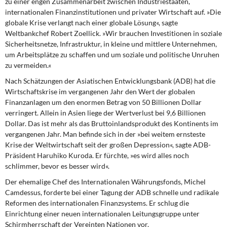
zu einer engen Zusammenarbeit zwischen Industriestaaten,
internationalen Finanz­institutionen und privater Wirtschaft auf. »Die
globale Krise verlangt nach einer globale Lösung«, sagte
Weltbankchef Robert Zoellick. »Wir brauchen Investitionen in soziale
Sicherheitsnetze, Infrastruktur, in kleine und mittlere Unternehmen,
um Arbeitsplätze zu schaffen und um soziale und politische Unruhen
zu vermeiden.«
Nach Schätzungen der Asiatischen Entwicklungsbank (ADB) hat die
Wirtschaftskrise im vergangenen Jahr den Wert der globalen
Finanzanlagen um den enormen Betrag von 50 Billionen Dollar
verringert. Allein in Asien liege der Wertverlust bei 9,6 Billionen
Dollar. Das ist mehr als das Bruttoinlandsprodukt des Kontinents im
vergangenen Jahr. Man befinde sich in der »bei weitem ernsteste
Krise der Weltwirtschaft seit der großen Depression«, sagte ADB-
Präsident Haruhiko Kuroda. Er fürchte, »es wird alles noch
schlimmer, bevor es besser wird«.
Der ehemalige Chef des Internationalen Währungsfonds, Michel
Camdessus, forderte bei einer Tagung der ADB schnelle und radikale
Reformen des internationalen Finanzsystems. Er schlug die
Einrichtung einer neuen internationalen Leitungsgruppe unter
Schirmherrschaft der Vereinten Nationen vor.