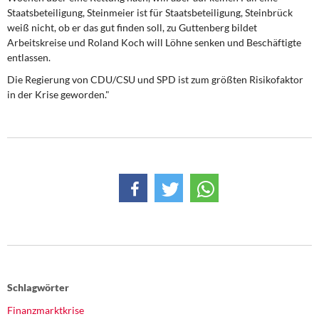
DIE LINKE
Staatsbeteiligung, Steinmeier ist für Staatsbeteiligung, Steinbrück
weiß nicht, ob er das gut finden soll, zu Guttenberg bildet
Weitere Themen
Arbeitskreise und Roland Koch will Löhne senken und Beschäftigte
entlassen.
Memo-Gruppe
Die Regierung von CDU/CSU und SPD ist zum größten Risikofaktor
in der Krise geworden."
Institut Solidarische Moderne
Rosa-Luxemburg-Stiftung
Über mich
Kontakt
Schlagwörter
Finanzmarktkrise