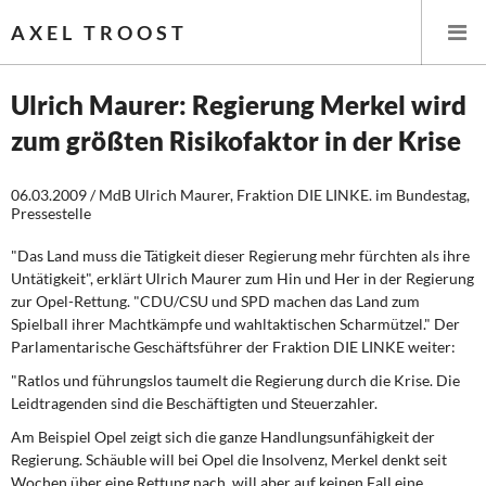
AXEL TROOST
Ulrich Maurer: Regierung Merkel wird
zum größten Risikofaktor in der Krise
Startseite
06.03.2009 / MdB Ulrich Maurer, Fraktion DIE LINKE. im Bundestag,
Themen
Pressestelle
Leitlinien linker Wirtschafts- und Finanzpolitik
"Das Land muss die Tätigkeit dieser Regierung mehr fürchten als ihre
Untätigkeit", erklärt Ulrich Maurer zum Hin und Her in der Regierung
Wirtschaftspolitik
zur Opel-Rettung. "CDU/CSU und SPD machen das Land zum
Spielball ihrer Machtkämpfe und wahltaktischen Scharmützel." Der
Parlamentarische Geschäftsführer der Fraktion DIE LINKE weiter:
Steuer- und Finanzpolitik
"Ratlos und führungslos taumelt die Regierung durch die Krise. Die
Öffentliche Infrastruktur und Daseinsvorsorge
Leidtragenden sind die Beschäftigten und Steuerzahler.
Am Beispiel Opel zeigt sich die ganze Handlungsunfähigkeit der
Eurokrise und Griechenland
Regierung. Schäuble will bei Opel die Insolvenz, Merkel denkt seit
Wochen über eine Rettung nach, will aber auf keinen Fall eine