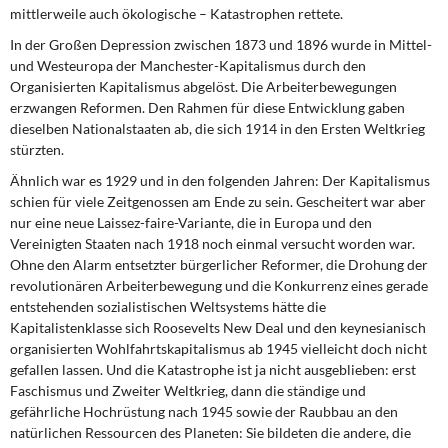
mittlerweile auch ökologische – Katastrophen rettete.
In der Großen Depression zwischen 1873 und 1896 wurde in Mittel-
und Westeuropa der Manchester-Kapitalismus durch den
Organisierten Kapitalismus abgelöst. Die Arbeiterbewegungen
erzwangen Reformen. Den Rahmen für diese Entwicklung gaben
dieselben Nationalstaaten ab, die sich 1914 in den Ersten Weltkrieg
stürzten.
Ähnlich war es 1929 und in den folgenden Jahren: Der Kapitalismus
schien für viele Zeitgenossen am Ende zu sein. Gescheitert war aber
nur eine neue Laissez-faire-Variante, die in Europa und den
Vereinigten Staaten nach 1918 noch einmal versucht worden war.
Ohne den Alarm entsetzter bürgerlicher Reformer, die Drohung der
revolutionären Arbeiterbewegung und die Konkurrenz eines gerade
entstehenden sozialistischen Weltsystems hätte die
Kapitalistenklasse sich Roosevelts New Deal und den keynesianisch
organisierten Wohlfahrtskapitalismus ab 1945 vielleicht doch nicht
gefallen lassen. Und die Katastrophe ist ja nicht ausgeblieben: erst
Faschismus und Zweiter Weltkrieg, dann die ständige und
gefährliche Hochrüstung nach 1945 sowie der Raubbau an den
natürlichen Ressourcen des Planeten: Sie bildeten die andere, die