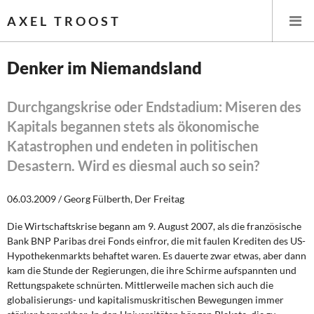
AXEL TROOST
Denker im Niemandsland
Startseite
Durchgangskrise oder Endstadium: Miseren des
Kapitals begannen stets als ökonomische
Themen
Katastrophen und endeten in politischen
Leitlinien linker Wirtschafts- und Finanzpolitik
Desastern. Wird es diesmal auch so sein?
Wirtschaftspolitik
06.03.2009 / Georg Fülberth, Der Freitag
Steuer- und Finanzpolitik
Die Wirtschaftskrise begann am 9. August 2007, als die französische
Bank BNP Paribas drei Fonds einfror, die mit faulen Krediten des US-
Hypothekenmarkts behaftet waren. Es dauerte zwar etwas, aber dann
Öffentliche Infrastruktur und Daseinsvorsorge
kam die Stunde der Regierungen, die ihre Schirme aufspannten und
Rettungspakete schnürten. Mittlerweile machen sich auch die
Eurokrise und Griechenland
globalisierungs- und kapitalismuskritischen Bewegungen immer