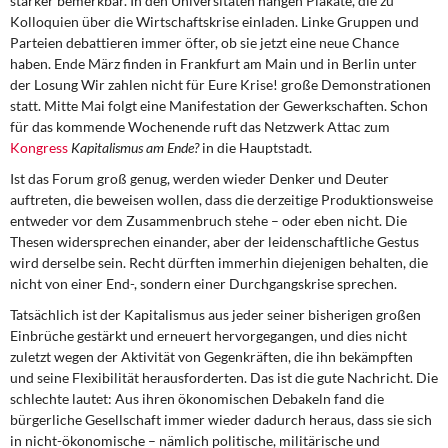
stärker bemerkbar. In den Universitäten hängen Plakate, die zu
DIE LINKE
Kolloquien über die Wirtschaftskrise einladen. Linke Gruppen und
Parteien debattieren immer öfter, ob sie jetzt eine neue Chance
Weitere Themen
haben. Ende März finden in Frankfurt am Main und in Berlin unter
der Losung Wir zahlen nicht für Eure Krise! große Demonstrationen
Memo-Gruppe
statt. Mitte Mai folgt eine Manifestation der Gewerkschaften. Schon
für das kommende Wochenende ruft das Netzwerk Attac zum
Kongress
Kapitalismus am Ende?
in die Hauptstadt.
Institut Solidarische Moderne
Ist das Forum groß genug, werden wieder Denker und Deuter
auftreten, die beweisen wollen, dass die derzeitige Produktionsweise
Rosa-Luxemburg-Stiftung
entweder vor dem Zusammenbruch stehe – oder eben nicht. Die
Thesen widersprechen einander, aber der leidenschaftliche Gestus
Über mich
wird derselbe sein. Recht dürften immerhin diejenigen behalten, die
nicht von einer End-, sondern einer Durchgangskrise sprechen.
Kontakt
Tatsächlich ist der Kapitalismus aus jeder seiner bisherigen großen
Einbrüche gestärkt und erneuert hervorgegangen, und dies nicht
zuletzt wegen der Aktivität von Gegenkräften, die ihn bekämpften
und seine Flexibilität herausforderten. Das ist die gute Nachricht. Die
schlechte lautet: Aus ihren ökonomischen Debakeln fand die
bürgerliche Gesellschaft immer wieder dadurch heraus, dass sie sich
in nicht-ökonomische – nämlich politische, militärische und