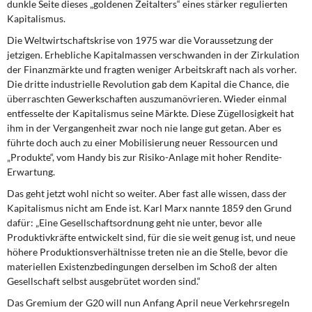
dunkle Seite dieses „goldenen Zeitalters“ eines stärker regulierten
Kapitalismus.
Die Weltwirtschaftskrise von 1975 war die Voraussetzung der
jetzigen. Erhebliche Kapitalmassen verschwanden in der Zirkulation
der Finanzmärkte und fragten weniger Arbeitskraft nach als vorher.
Die dritte industrielle Revolution gab dem Kapital die Chance, die
überraschten Gewerkschaften auszumanövrieren. Wieder einmal
entfesselte der Kapitalismus seine Märkte. Diese Zügellosigkeit hat
ihm in der Vergangenheit zwar noch nie lange gut getan. Aber es
führte doch auch zu einer Mobilisierung neuer Ressourcen und
„Produkte“, vom Handy bis zur Risiko-Anlage mit hoher Rendite-
Erwartung.
Das geht jetzt wohl nicht so weiter. Aber fast alle wissen, dass der
Kapitalismus nicht am Ende ist. Karl Marx nannte 1859 den Grund
dafür: „Eine Gesellschaftsordnung geht nie unter, bevor alle
Produktivkräfte entwickelt sind, für die sie weit genug ist, und neue
höhere Produktionsverhältnisse treten nie an die Stelle, bevor die
materiellen Existenzbedingungen derselben im Schoß der alten
Gesellschaft selbst ausgebrütet worden sind.“
Das Gremium der G20 will nun Anfang April neue Verkehrsregeln