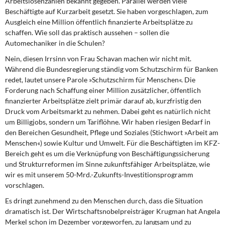
Arbeitslosenzahlen bekannt gegeben. Parallel werden viele
Beschäftigte auf Kurzarbeit gesetzt. Sie haben vorgeschlagen, zum
Ausgleich eine Million öffentlich finanzierte Arbeitsplätze zu
schaffen. Wie soll das praktisch aussehen – sollen die
Automechaniker in die Schulen?
Nein, diesen Irrsinn von Frau Schavan machen wir nicht mit.
Während die Bundesregierung ständig vom Schutzschirm für Banken
redet, lautet unsere Parole »Schutzschirm für Menschen«. Die
Forderung nach Schaffung einer Million zusätzlicher, öffentlich
finanzierter Arbeitsplätze zielt primär darauf ab, kurzfristig den
Druck vom Arbeitsmarkt zu nehmen. Dabei geht es natürlich nicht
um Billigjobs, sondern um Tariflöhne. Wir haben riesigen Bedarf in
den Bereichen Gesundheit, Pflege und Soziales (Stichwort »Arbeit am
Menschen«) sowie Kultur und Umwelt. Für die Beschäftigten im KFZ-
Bereich geht es um die Verknüpfung von Beschäftigungssicherung
und Strukturreformen im Sinne zukunftsfähiger Arbeitsplätze, wie
wir es mit unserem 50-Mrd.-Zukunfts-Investitionsprogramm
vorschlagen.
Es dringt zunehmend zu den Menschen durch, dass die Situation
dramatisch ist. Der Wirtschaftsnobelpreisträger Krugman hat Angela
Merkel schon im Dezember vorgeworfen, zu langsam und zu