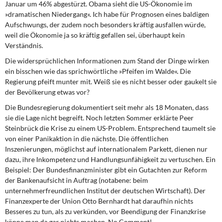
Januar um 46% abgestürzt. Obama sieht die US-Ökonomie im
DIE LINKE
»dramatischen Niedergang«. Ich habe für Prognosen eines baldigen
Aufschwungs, der zudem noch besonders kräftig ausfallen würde,
Weitere Themen
weil die Ökonomie ja so kräftig gefallen sei, überhaupt kein
Verständnis.
Memo-Gruppe
Die widersprüchlichen Informationen zum Stand der Dinge wirken
ein bisschen wie das sprichwörtliche »Pfeifen im Walde«. Die
Institut Solidarische Moderne
Regierung pfeift munter mit. Weiß sie es nicht besser oder gaukelt sie
der Bevölkerung etwas vor?
Rosa-Luxemburg-Stiftung
Die Bundesregierung dokumentiert seit mehr als 18 Monaten, dass
sie die Lage nicht begreift. Noch letzten Sommer erklärte Peer
Über mich
Steinbrück die Krise zu einem US-Problem. Entsprechend taumelt sie
von einer Panikaktion in die nächste. Die öffentlichen
Kontakt
Inszenierungen, möglichst auf internationalem Parkett, dienen nur
dazu, ihre Inkompetenz und Handlungsunfähigkeit zu vertuschen. Ein
Beispiel: Der Bundesfinanzminister gibt ein Gutachten zur Reform
der Bankenaufsicht in Auftrag (notabene: beim
unternehmerfreundlichen Institut der deutschen Wirtschaft). Der
Finanzexperte der Union Otto Bernhardt hat daraufhin nichts
Besseres zu tun, als zu verkünden, vor Beendigung der Finanzkrise
könne man da gar nichts machen. No Comment!