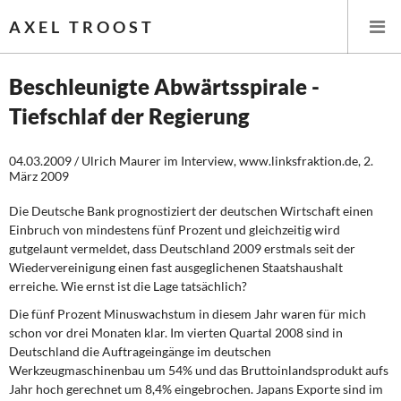
AXEL TROOST
Beschleunigte Abwärtsspirale -
Tiefschlaf der Regierung
Startseite
04.03.2009 / Ulrich Maurer im Interview, www.linksfraktion.de, 2.
Themen
März 2009
Leitlinien linker Wirtschafts- und Finanzpolitik
Die Deutsche Bank prognostiziert der deutschen Wirtschaft einen
Einbruch von mindestens fünf Prozent und gleichzeitig wird
Wirtschaftspolitik
gutgelaunt vermeldet, dass Deutschland 2009 erstmals seit der
Wiedervereinigung einen fast ausgeglichenen Staatshaushalt
erreiche. Wie ernst ist die Lage tatsächlich?
Steuer- und Finanzpolitik
Die fünf Prozent Minuswachstum in diesem Jahr waren für mich
Öffentliche Infrastruktur und Daseinsvorsorge
schon vor drei Monaten klar. Im vierten Quartal 2008 sind in
Deutschland die Auftrageingänge im deutschen
Eurokrise und Griechenland
Werkzeugmaschinenbau um 54% und das Bruttoinlandsprodukt aufs
Jahr hoch gerechnet um 8,4% eingebrochen. Japans Exporte sind im