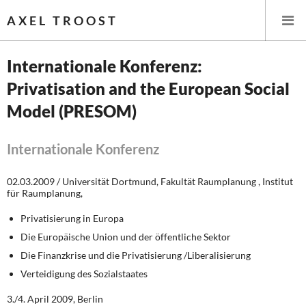
AXEL TROOST
Internationale Konferenz:
Privatisation and the European Social
Startseite
Model (PRESOM)
Themen
Internationale Konferenz
Leitlinien linker Wirtschafts- und Finanzpolitik
02.03.2009 / Universität Dortmund, Fakultät Raumplanung , Institut
Wirtschaftspolitik
für Raumplanung,
Privatisierung in Europa
Steuer- und Finanzpolitik
Die Europäische Union und der öffentliche Sektor
Öffentliche Infrastruktur und Daseinsvorsorge
Die Finanzkrise und die Privatisierung /Liberalisierung
Verteidigung des Sozialstaates
Eurokrise und Griechenland
3./4. April 2009, Berlin