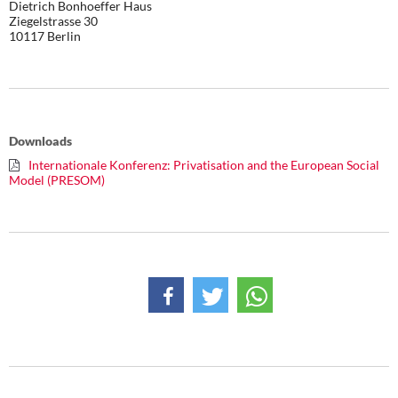
Dietrich Bonhoeffer Haus
DIE LINKE
Ziegelstrasse 30
10117 Berlin
Weitere Themen
Memo-Gruppe
Institut Solidarische Moderne
Downloads
Internationale Konferenz: Privatisation and the European Social
Rosa-Luxemburg-Stiftung
Model (PRESOM)
Über mich
Kontakt