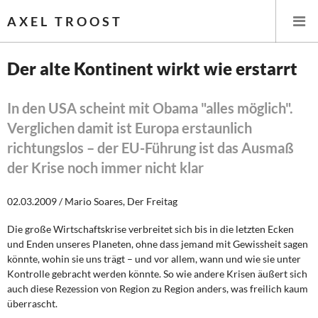
AXEL TROOST
Der alte Kontinent wirkt wie erstarrt
Startseite
In den USA scheint mit Obama "alles möglich".
Verglichen damit ist Europa erstaunlich
Themen
richtungslos – der EU-Führung ist das Ausmaß
Leitlinien linker Wirtschafts- und Finanzpolitik
der Krise noch immer nicht klar
Wirtschaftspolitik
02.03.2009 / Mario Soares, Der Freitag
Steuer- und Finanzpolitik
Die große Wirtschaftskrise verbreitet sich bis in die letzten Ecken
und Enden unseres Planeten, ohne dass jemand mit Gewissheit sagen
könnte, wohin sie uns trägt – und vor allem, wann und wie sie unter
Öffentliche Infrastruktur und Daseinsvorsorge
Kontrolle gebracht werden könnte. So wie andere Krisen äußert sich
auch diese Rezession von Region zu Region anders, was freilich kaum
Eurokrise und Griechenland
überrascht.