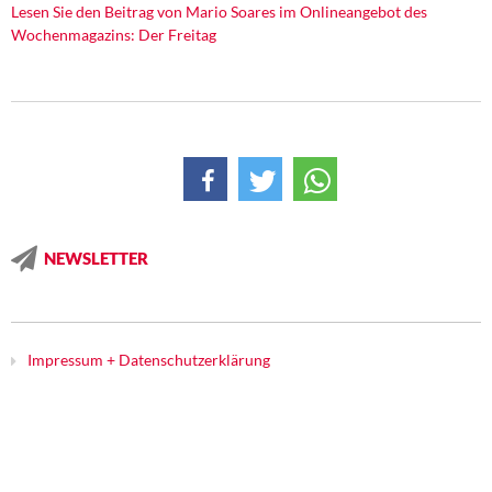
DIE LINKE
Lesen Sie den Beitrag von Mario Soares im Onlineangebot des
Wochenmagazins: Der Freitag
Weitere Themen
Memo-Gruppe
Institut Solidarische Moderne
Rosa-Luxemburg-Stiftung
NEWSLETTER
Über mich
Kontakt
Impressum + Datenschutzerklärung