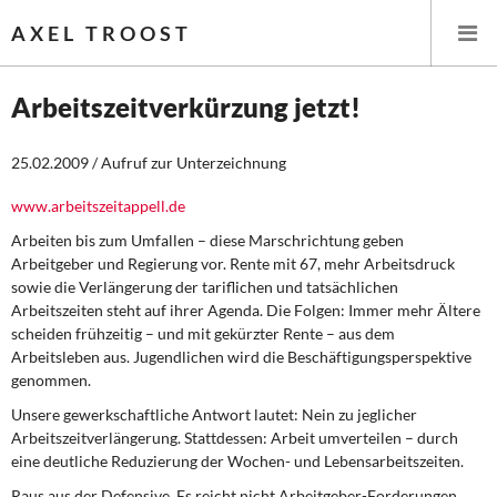
AXEL TROOST
Arbeitszeitverkürzung jetzt!
Startseite
25.02.2009 / Aufruf zur Unterzeichnung
Themen
www.arbeitszeitappell.de
Arbeiten bis zum Umfallen – diese Marschrichtung geben
Leitlinien linker Wirtschafts- und Finanzpolitik
Arbeitgeber und Regierung vor. Rente mit 67, mehr Arbeitsdruck
sowie die Verlängerung der tariflichen und tatsächlichen
Wirtschaftspolitik
Arbeitszeiten steht auf ihrer Agenda. Die Folgen: Immer mehr Ältere
scheiden frühzeitig – und mit gekürzter Rente – aus dem
Arbeitsleben aus. Jugendlichen wird die Beschäftigungsperspektive
Steuer- und Finanzpolitik
genommen.
Öffentliche Infrastruktur und Daseinsvorsorge
Unsere gewerkschaftliche Antwort lautet: Nein zu jeglicher
Arbeitszeitverlängerung.
Stattdessen: Arbeit umverteilen – durch
Eurokrise und Griechenland
eine deutliche Reduzierung der Wochen- und Lebensarbeitszeiten.
Raus aus der Defensive.
Es reicht nicht Arbeitgeber-Forderungen