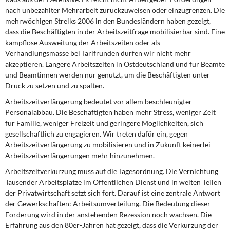
DIE LINKE
nach unbezahlter Mehrarbeit zurückzuweisen oder einzugrenzen. Die
mehrwöchigen Streiks 2006 in den Bundesländern haben gezeigt,
Weitere Themen
dass die Beschäftigten in der Arbeitszeitfrage mobilisierbar sind. Eine
kampflose Ausweitung der Arbeitszeiten oder als
Memo-Gruppe
Verhandlungsmasse bei Tarifrunden dürfen wir nicht mehr
akzeptieren. Längere Arbeitszeiten in Ostdeutschland und für Beamte
und Beamtinnen werden nur genutzt, um die Beschäftigten unter
Institut Solidarische Moderne
Druck zu setzen und zu spalten.
Arbeitszeitverlängerung bedeutet vor allem beschleunigter
Rosa-Luxemburg-Stiftung
Personalabbau.
Die Beschäftigten haben mehr Stress, weniger Zeit
für Familie, weniger Freizeit und geringere Möglichkeiten, sich
Über mich
gesellschaftlich zu engagieren. Wir treten dafür ein, gegen
Arbeitszeitverlängerung zu mobilisieren und in Zukunft keinerlei
Kontakt
Arbeitszeitverlängerungen mehr hinzunehmen.
Arbeitszeitverkürzung muss auf die Tagesordnung.
Die Vernichtung
Tausender Arbeitsplätze im Öffentlichen Dienst und in weiten Teilen
der Privatwirtschaft setzt sich fort. Darauf ist eine zentrale Antwort
der Gewerkschaften: Arbeitsumverteilung. Die Bedeutung dieser
Forderung wird in der anstehenden Rezession noch wachsen. Die
Erfahrung aus den 80er-Jahren hat gezeigt, dass die Verkürzung der