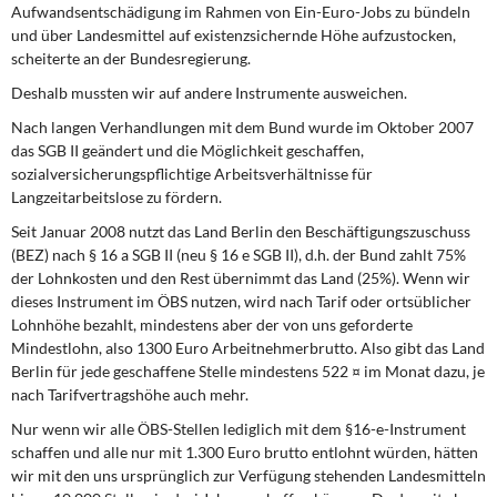
Aufwandsentschädigung im Rahmen von Ein-Euro-Jobs zu bündeln
und über Landesmittel auf existenzsichernde Höhe aufzustocken,
scheiterte an der Bundesregierung.
Deshalb mussten wir auf andere Instrumente ausweichen.
Nach langen Verhandlungen mit dem Bund wurde im Oktober 2007
das SGB II geändert und die Möglichkeit geschaffen,
sozialversicherungspflichtige Arbeitsverhältnisse für
Langzeitarbeitslose zu fördern.
Seit Januar 2008 nutzt das Land Berlin den Beschäftigungszuschuss
(BEZ) nach § 16 a SGB II (neu § 16 e SGB II), d.h. der Bund zahlt 75%
der Lohnkosten und den Rest übernimmt das Land (25%). Wenn wir
dieses Instrument im ÖBS nutzen, wird nach Tarif oder ortsüblicher
Lohnhöhe bezahlt, mindestens aber der von uns geforderte
Mindestlohn, also 1300 Euro Arbeitnehmerbrutto. Also gibt das Land
Berlin für jede geschaffene Stelle mindestens 522 ¤ im Monat dazu, je
nach Tarifvertragshöhe auch mehr.
Nur wenn wir alle ÖBS-Stellen lediglich mit dem §16-e-Instrument
schaffen und alle nur mit 1.300 Euro brutto entlohnt würden, hätten
wir mit den uns ursprünglich zur Verfügung stehenden Landesmitteln