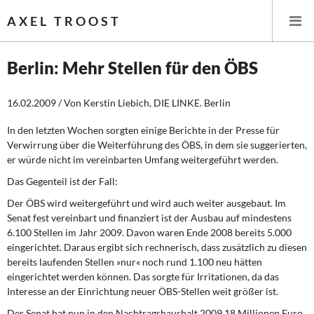
AXEL TROOST
Berlin: Mehr Stellen für den ÖBS
Startseite
16.02.2009 / Von Kerstin Liebich, DIE LINKE. Berlin
Themen
In den letzten Wochen sorgten einige Berichte in der Presse für
Verwirrung über die Weiterführung des ÖBS, in dem sie suggerierten,
er würde nicht im vereinbarten Umfang weitergeführt werden.
Leitlinien linker Wirtschafts- und Finanzpolitik
Das Gegenteil ist der Fall:
Wirtschaftspolitik
Der ÖBS wird weitergeführt und wird auch weiter ausgebaut. Im
Senat fest vereinbart und finanziert ist der Ausbau auf mindestens
Steuer- und Finanzpolitik
6.100 Stellen im Jahr 2009. Davon waren Ende 2008 bereits 5.000
eingerichtet. Daraus ergibt sich rechnerisch, dass zusätzlich zu diesen
Öffentliche Infrastruktur und Daseinsvorsorge
bereits laufenden Stellen »nur« noch rund 1.100 neu hätten
eingerichtet werden können. Das sorgte für Irritationen, da das
Eurokrise und Griechenland
Interesse an der Einrichtung neuer ÖBS-Stellen weit größer ist.
Der Senat hat nun in den Nachtragshaushalt 2009 18 Millionen Euro