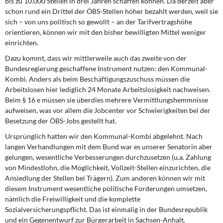
bis zu 10.000 Stellen in drei Jahren schaffen können. Da derzeit aber
schon rund ein Drittel der ÖBS-Stellen höher bezahlt werden, weil sie
sich – von uns politisch so gewollt – an der Tarifvertragshöhe
orientieren, können wir mit den bisher bewilligten Mittel weniger
einrichten.
Dazu kommt, dass wir mittlerweile auch das zweite von der
Bundesregierung geschaffene Instrument nutzen: den Kommunal-
Kombi. Anders als beim Beschäftigungszuschuss müssen die
Arbeitslosen hier lediglich 24 Monate Arbeitslosigkeit nachweisen.
Beim § 16 e müssen sie überdies mehrere Vermittlungshemmnisse
aufweisen, was vor allem die Jobcenter vor Schwierigkeiten bei der
Besetzung der ÖBS-Jobs gestellt hat.
Ursprünglich hatten wir den Kommunal-Kombi abgelehnt. Nach
langen Verhandlungen mit dem Bund war es unserer Senatorin aber
gelungen, wesentliche Verbesserungen durchzusetzen (u.a. Zahlung
von Mindestlohn, die Möglichkeit, Vollzeit-Stellen einzurichten, die
Ansiedlung der Stellen bei Trägern). Zum anderen können wir mit
diesem Instrument wesentliche politische Forderungen umsetzen,
nämlich die Freiwilligkeit und die komplette
Sozialversicherungspflicht. Das ist einmalig in der Bundesrepublik
und ein Gegenentwurf zur Bürgerarbeit in Sachsen-Anhalt.