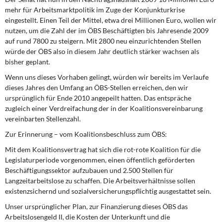
DIE LINKE
mehr für Arbeitsmarktpolitik im Zuge der Konjunkturkrise
eingestellt. Einen Teil der Mittel, etwa drei Millionen Euro, wollen wir
Weitere Themen
nutzen, um die Zahl der im ÖBS Beschäftigten bis Jahresende 2009
auf rund 7800 zu steigern. Mit 2800 neu einzurichtenden Stellen
Memo-Gruppe
würde der ÖBS also in diesem Jahr deutlich stärker wachsen als
bisher geplant.
Institut Solidarische Moderne
Wenn uns dieses Vorhaben gelingt, würden wir bereits im Verlaufe
dieses Jahres den Umfang an ÖBS-Stellen erreichen, den wir
ursprünglich für Ende 2010 angepeilt hatten. Das entspräche
Rosa-Luxemburg-Stiftung
zugleich einer Verdreifachung der in der Koalitionsvereinbarung
vereinbarten Stellenzahl.
Über mich
Zur Erinnerung – vom Koalitionsbeschluss zum ÖBS:
Kontakt
Mit dem Koalitionsvertrag hat sich die rot-rote Koalition für die
Legislaturperiode vorgenommen, einen öffentlich geförderten
Beschäftigungssektor aufzubauen und 2.500 Stellen für
Langzeitarbeitslose zu schaffen. Die Arbeitsverhältnisse sollen
existenzsichernd und sozialversicherungspflichtig ausgestattet sein.
Unser ursprünglicher Plan, zur Finanzierung dieses ÖBS das
Arbeitslosengeld II, die Kosten der Unterkunft und die