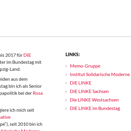
LINKS:
bis 2017 für
DIE
er im Bundestag mit
Memo-Gruppe
pzig-Land.
Institut Solidarische Moderne
iden aus dem
DIE LINKE
ag bin ich als Senior
DIE LINKE Sachsen
papolitik bei der
Rosa
Die LINKE Westsachsen
DIE LINKE im Bundestag
iere ich mich seit
ative
“), seit 2010 bin ich
Solidarische Moderne