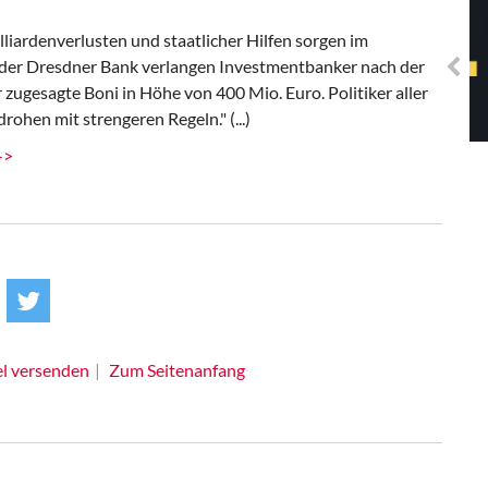
Solidarisches EUropa -
Mosaiklinke Perspektiven
iardenverlusten und staatlicher Hilfen sorgen im
ei der Dresdner Bank verlangen Investmentbanker nach der
gesagte Boni in Höhe von 400 Mio. Euro. Politiker aller
rohen mit strengeren Regeln." (...)
->
el versenden
Zum Seitenanfang