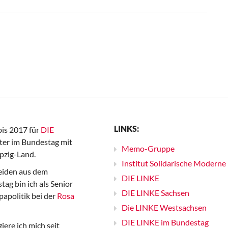
LINKS:
bis 2017 für
DIE
er im Bundestag mit
Memo-Gruppe
pzig-Land.
Institut Solidarische Moderne
iden aus dem
DIE LINKE
ag bin ich als Senior
DIE LINKE Sachsen
papolitik bei der
Rosa
Die LINKE Westsachsen
DIE LINKE im Bundestag
iere ich mich seit