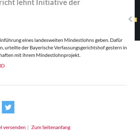
cht lehnt Initiative der
Solidarisches EUropa -
Mosaiklinke Perspektiven
Einführung eines landesweiten Mindestlohns geben. Dafür
, urteilte der Bayerische Verfassungsgerichtshof gestern in
aften mit ihrem Mindestlohnprojekt.
 ND
el versenden
Zum Seitenanfang