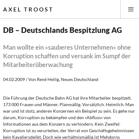
AXEL TROOST
DB – Deutschlands Bespitzlung AG
Startseite
Man wollte ein »sauberes Unternehmen« ohne
Korruption schaffen und versank im Sumpf der
Themen
Mitarbeiterüberwachung
Leitlinien linker Wirtschafts- und Finanzpolitik
04.02.2009 / Von René Heilig, Neues Deutschland
Wirtschaftspolitik
Die Führung der Deutsche Bahn AG hat ihre Mitarbeiter bespitzelt.
Steuer- und Finanzpolitik
173 000 Frauen und Männer. Planmäßig. Vorsätzlich. Heimlich. Man
war und ist stolz, anderen Konzernen ein Beispiel zu sein. Es gehe nur
Öffentliche Infrastruktur und Daseinsvorsorge
darum, Korruption zu bekämpfen und den »Abfluss« von
Informationen aus dem Konzern zu verhindern. Kein Zweifel:
Eurokrise und Griechenland
Korruption ist zu verurteilen, der Verrat von Geschäftsgeheimnissen
kein Kavaliersdelikt. Doch wie verhältnismäßig ist Mehdorns