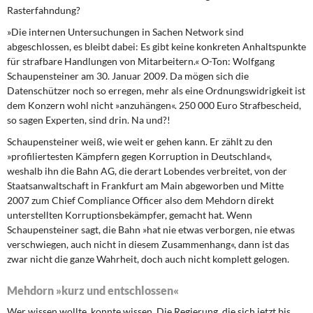
DIE LINKE
Rasterfahndung?
»Die internen Untersuchungen in Sachen Network sind
Weitere Themen
abgeschlossen, es bleibt dabei: Es gibt keine konkreten Anhaltspunkte
für strafbare Handlungen von Mitarbeitern.« O-Ton: Wolfgang
Memo-Gruppe
Schaupensteiner am 30. Januar 2009. Da mögen sich die
Datenschützer noch so erregen, mehr als eine Ordnungswidrigkeit ist
dem Konzern wohl nicht »anzuhängen«. 250 000 Euro Strafbescheid,
Institut Solidarische Moderne
so sagen Experten, sind drin. Na und?!
Rosa-Luxemburg-Stiftung
Schaupensteiner weiß, wie weit er gehen kann. Er zählt zu den
»profiliertesten Kämpfern gegen Korruption in Deutschland«,
weshalb ihn die Bahn AG, die derart Lobendes verbreitet, von der
Über mich
Staatsanwaltschaft in Frankfurt am Main abgeworben und Mitte
2007 zum Chief Compliance Officer also dem Mehdorn direkt
Kontakt
unterstellten Korruptionsbekämpfer, gemacht hat. Wenn
Schaupensteiner sagt, die Bahn »hat nie etwas verborgen, nie etwas
verschwiegen, auch nicht in diesem Zusammenhang«, dann ist das
zwar nicht die ganze Wahrheit, doch auch nicht komplett gelogen.
Mehdorn »kurz und entschlossen«
Wer wissen wollte, konnte wissen. Die Regierung, die sich jetzt bis