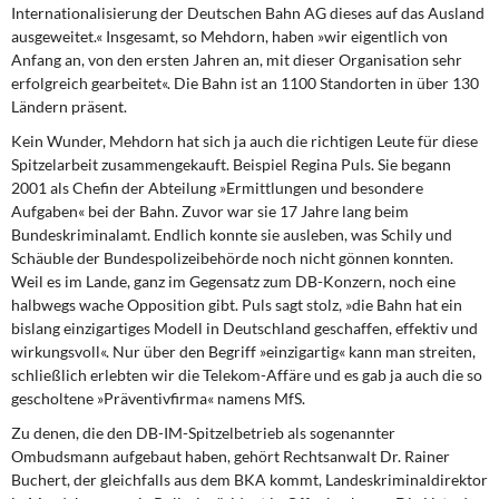
Internationalisierung der Deutschen Bahn AG dieses auf das Ausland
ausgeweitet.« Insgesamt, so Mehdorn, haben »wir eigentlich von
Anfang an, von den ersten Jahren an, mit dieser Organisation sehr
erfolgreich gearbeitet«. Die Bahn ist an 1100 Standorten in über 130
Ländern präsent.
Kein Wunder, Mehdorn hat sich ja auch die richtigen Leute für diese
Spitzelarbeit zusammengekauft. Beispiel Regina Puls. Sie begann
2001 als Chefin der Abteilung »Ermittlungen und besondere
Aufgaben« bei der Bahn. Zuvor war sie 17 Jahre lang beim
Bundeskriminalamt. Endlich konnte sie ausleben, was Schily und
Schäuble der Bundespolizeibehörde noch nicht gönnen konnten.
Weil es im Lande, ganz im Gegensatz zum DB-Konzern, noch eine
halbwegs wache Opposition gibt. Puls sagt stolz, »die Bahn hat ein
bislang einzigartiges Modell in Deutschland geschaffen, effektiv und
wirkungsvoll«. Nur über den Begriff »einzigartig« kann man streiten,
schließlich erlebten wir die Telekom-Affäre und es gab ja auch die so
gescholtene »Präventivfirma« namens MfS.
Zu denen, die den DB-IM-Spitzelbetrieb als sogenannter
Ombudsmann aufgebaut haben, gehört Rechtsanwalt Dr. Rainer
Buchert, der gleichfalls aus dem BKA kommt, Landeskriminaldirektor