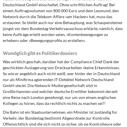
Deutschland GmbH einschaltet. Ohne schriftlichen Auftrag! Bei
einem Auftragsvolumen von 800 000 Euro und dem Leumund, den
Network durch die Telekom-Affäre »am Hacken« hat, muss das
erstaunen. So bleibt auch nur eine Behauptung, was Schaupensteiner
jüngst vor dem Bundestag-Verkehrsausschuss erklärte, nämlich, dass
keine Aufträge erteilt worden seien, »Kontenbewegungen zu
erheben« oder »Bewegungsprofile zu erstellen«.
Womöglich gibt es Politikerdossiers
Was wirklich geschah, darüber hat der Compliance Chief Dank der
geschickten Auslagerung von Drecksarbeiten »keine Erkenntnisse«.
So wie er angeblich auch nicht weiß, wer hinter der in Deutschland
nur als Minifirma agierenden IT-Detektei Network Deutschland
GmbH steckt. Die Network-Muttergesellschaft sitzt in
Großbritannien und welcher deutsche Ermittler bekommt derzeit
eine Reise nach London genehmigt, nur um von einem englischen
Kollegen zu hören, dass da rechtlich nichts zu machen sei?!
Die Bahn ist ein Staatsunternehmen, ein Minister ist zuständig für
Verkehr, der Bundestag bestimmt Abgeordnete zur Kontrolle.
Offensichtlich sind die sich nicht so sicher, ob sie Kontrolleure oder