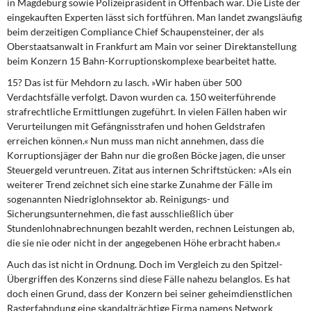
in Magdeburg sowie Polizeipräsident in Offenbach war. Die Liste der
eingekauften Experten lässt sich fortführen. Man landet zwangsläufig
beim derzeitigen Compliance Chief Schaupensteiner, der als
Oberstaatsanwalt in Frankfurt am Main vor seiner Direktanstellung
beim Konzern 15 Bahn-Korruptionskomplexe bearbeitet hatte.
15? Das ist für Mehdorn zu lasch. »Wir haben über 500
Verdachtsfälle verfolgt. Davon wurden ca. 150 weiterführende
strafrechtliche Ermittlungen zugeführt. In vielen Fällen haben wir
Verurteilungen mit Gefängnisstrafen und hohen Geldstrafen
erreichen können.« Nun muss man nicht annehmen, dass die
Korruptionsjäger der Bahn nur die großen Böcke jagen, die unser
Steuergeld veruntreuen. Zitat aus internen Schriftstücken: »Als ein
weiterer Trend zeichnet sich eine starke Zunahme der Fälle im
sogenannten Niedriglohnsektor ab. Reinigungs- und
Sicherungsunternehmen, die fast ausschließlich über
Stundenlohnabrechnungen bezahlt werden, rechnen Leistungen ab,
die sie nie oder nicht in der angegebenen Höhe erbracht haben.«
Auch das ist nicht in Ordnung. Doch im Vergleich zu den Spitzel-
Übergriffen des Konzerns sind diese Fälle nahezu belanglos. Es hat
doch einen Grund, dass der Konzern bei seiner geheimdienstlichen
Rasterfahndung eine skandalträchtige Firma namens Network