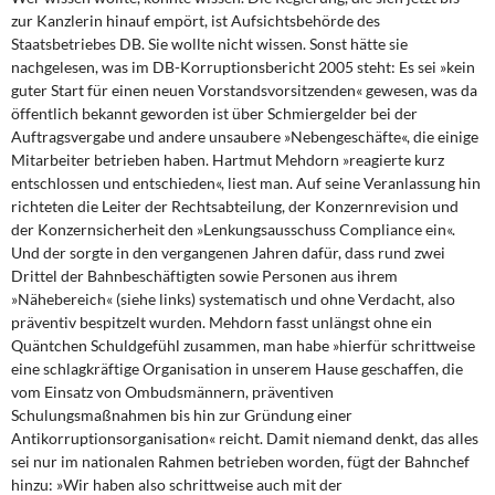
zur Kanzlerin hinauf empört, ist Aufsichtsbehörde des
Staatsbetriebes DB. Sie wollte nicht wissen. Sonst hätte sie
nachgelesen, was im DB-Korruptionsbericht 2005 steht: Es sei »kein
guter Start für einen neuen Vorstandsvorsitzenden« gewesen, was da
öffentlich bekannt geworden ist über Schmiergelder bei der
Auftragsvergabe und andere unsaubere »Nebengeschäfte«, die einige
Mitarbeiter betrieben haben. Hartmut Mehdorn »reagierte kurz
entschlossen und entschieden«, liest man. Auf seine Veranlassung hin
richteten die Leiter der Rechtsabteilung, der Konzernrevision und
der Konzernsicherheit den »Lenkungsausschuss Compliance ein«.
Und der sorgte in den vergangenen Jahren dafür, dass rund zwei
Drittel der Bahnbeschäftigten sowie Personen aus ihrem
»Nähebereich« (siehe links) systematisch und ohne Verdacht, also
präventiv bespitzelt wurden. Mehdorn fasst unlängst ohne ein
Quäntchen Schuldgefühl zusammen, man habe »hierfür schrittweise
eine schlagkräftige Organisation in unserem Hause geschaffen, die
vom Einsatz von Ombudsmännern, präventiven
Schulungsmaßnahmen bis hin zur Gründung einer
Antikorruptionsorganisation« reicht. Damit niemand denkt, das alles
sei nur im nationalen Rahmen betrieben worden, fügt der Bahnchef
hinzu: »Wir haben also schrittweise auch mit der