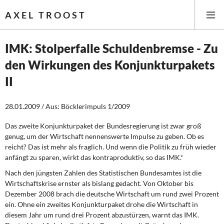
AXEL TROOST
IMK: Stolperfalle Schuldenbremse - Zu
den Wirkungen des Konjunkturpakets
Startseite
II
Themen
28.01.2009 / Aus: Böcklerimpuls 1/2009
Leitlinien linker Wirtschafts- und Finanzpolitik
Das zweite Konjunkturpaket der Bundesregierung ist zwar groß
genug, um der Wirtschaft nennenswerte Impulse zu geben. Ob es
Wirtschaftspolitik
reicht? Das ist mehr als fraglich. Und wenn die Politik zu früh wieder
anfängt zu sparen, wirkt das kontraproduktiv, so das IMK.*
Steuer- und Finanzpolitik
Nach den jüngsten Zahlen des Statistischen Bundesamtes ist die
Wirtschaftskrise ernster als bislang gedacht. Von Oktober bis
Öffentliche Infrastruktur und Daseinsvorsorge
Dezember 2008 brach die deutsche Wirtschaft um rund zwei Prozent
ein. Ohne ein zweites Konjunkturpaket drohe die Wirtschaft in
Eurokrise und Griechenland
diesem Jahr um rund drei Prozent abzustürzen, warnt das IMK.