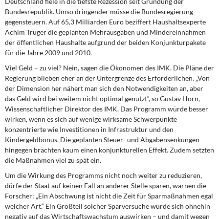
Deutschland fiele in die tiefste Rezession seit Gründung der
DIE LINKE
Bundesrepublik. Umso dringender müsse die Bundesregierung
gegensteuern. Auf 65,3 Milliarden Euro beziffert Haushaltsexperte
Weitere Themen
Achim Truger die geplanten Mehrausgaben und Mindereinnahmen
der öffentlichen Haushalte aufgrund der beiden Konjunkturpakete
Memo-Gruppe
für die Jahre 2009 und 2010.
Viel Geld – zu viel? Nein, sagen die Ökonomen des IMK. Die Pläne der
Institut Solidarische Moderne
Regierung blieben eher an der Untergrenze des Erforderlichen. „Von
der Dimension her nähert man sich den Notwendigkeiten an, aber
Rosa-Luxemburg-Stiftung
das Geld wird bei weitem nicht optimal genutzt“, so Gustav Horn,
Wissenschaftlicher Direktor des IMK. Das Programm würde besser
wirken, wenn es sich auf wenige wirksame Schwerpunkte
Über mich
konzentrierte wie Investitionen in Infrastruktur und den
Kindergeldbonus. Die geplanten Steuer- und Abgabensenkungen
Kontakt
hingegen brächten kaum einen konjunkturellen Effekt. Zudem setzten
die Maßnahmen viel zu spät ein.
Um die Wirkung des Programms nicht noch weiter zu reduzieren,
dürfe der Staat auf keinen Fall an anderer Stelle sparen, warnen die
Forscher: „Ein Abschwung ist nicht die Zeit für Sparmaßnahmen egal
welcher Art.“ Ein Großteil solcher Sparversuche würde sich ohnehin
negativ auf das Wirtschaftswachstum auswirken – und damit wegen