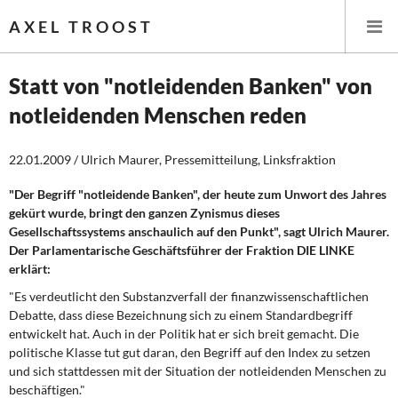
AXEL TROOST
Statt von "notleidenden Banken" von
notleidenden Menschen reden
Startseite
22.01.2009 / Ulrich Maurer, Pressemitteilung, Linksfraktion
Themen
"Der Begriff "notleidende Banken", der heute zum Unwort des Jahres
Leitlinien linker Wirtschafts- und Finanzpolitik
gekürt wurde, bringt den ganzen Zynismus dieses
Gesellschaftssystems anschaulich auf den Punkt", sagt Ulrich Maurer.
Wirtschaftspolitik
Der Parlamentarische Geschäftsführer der Fraktion DIE LINKE
erklärt:
Steuer- und Finanzpolitik
"Es verdeutlicht den Substanzverfall der finanzwissenschaftlichen
Debatte, dass diese Bezeichnung sich zu einem Standardbegriff
Öffentliche Infrastruktur und Daseinsvorsorge
entwickelt hat. Auch in der Politik hat er sich breit gemacht. Die
politische Klasse tut gut daran, den Begriff auf den Index zu setzen
Eurokrise und Griechenland
und sich stattdessen mit der Situation der notleidenden Menschen zu
beschäftigen."