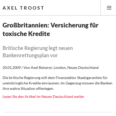
AXEL TROOST
Großbritannien: Versicherung für
toxische Kredite
Startseite
Themen
Britische Regierung legt neuen
Bankenrettungsplan vor
Leitlinien linker Wirtschafts- und Finanzpolitik
20.01.2009 / Von Axel Reiserer, London, Neues Deutschland
Wirtschaftspolitik
Die britische Regierung will dem Finanzsektor Staatsgarantien für
uneinbringliche Kredite einräumen. Im Gegenzug müssen die Banken
Steuer- und Finanzpolitik
ihre wahre Situation offenlegen.
Öffentliche Infrastruktur und Daseinsvorsorge
Lesen Sie den Artikel im Neuen Deutschland weiter
Eurokrise und Griechenland