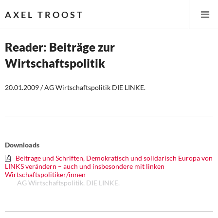
AXEL TROOST
Reader: Beiträge zur
Wirtschaftspolitik
Startseite
20.01.2009 / AG Wirtschaftspolitik DIE LINKE.
Themen
Leitlinien linker Wirtschafts- und Finanzpolitik
Wirtschaftspolitik
Downloads
Steuer- und Finanzpolitik
Beiträge und Schriften, Demokratisch und solidarisch Europa von
LINKS verändern – auch und insbesondere mit linken
Wirtschaftspolitiker/innen
Öffentliche Infrastruktur und Daseinsvorsorge
AG Wirtschaftspolitik, DIE LINKE.
Eurokrise und Griechenland