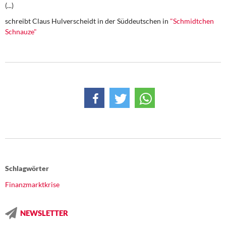
DIE LINKE
(...)
schreibt Claus Hulverscheidt in der Süddeutschen in
"Schmidtchen
Weitere Themen
Schnauze"
Memo-Gruppe
Institut Solidarische Moderne
Rosa-Luxemburg-Stiftung
Über mich
Kontakt
Schlagwörter
Finanzmarktkrise
NEWSLETTER