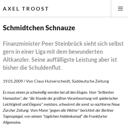
AXEL TROOST
Schmidtchen Schnauze
Startseite
Finanzminister Peer Steinbrück sieht sich selbst
gern in einer Liga mit dem bewunderten
Themen
Altkanzler. Seine auffälligste Leistung aber ist
Leitlinien linker Wirtschafts- und Finanzpolitik
bisher die Schuldenflut.
Wirtschaftspolitik
19.01.2009 / Von Claus Hulverscheidt, Süddeutsche Zeitung
Steuer- und Finanzpolitik
Es muss einem ja schwindlig werden bei all den Elogen. Vom "brillanten
Hanseaten", der "die Stunde der größten Verantwortung mit spielerischer
Leichtigkeit und Eleganz" meistere, schwärmt die sonst so nüchterne Neue
Öffentliche Infrastruktur und Daseinsvorsorge
Zürcher Zeitung. Vom Mann "gegen alle Wetter" berichtet der Berliner
Tagesspiegel, von seinem "täglichen Heldenkampf" die Frankfurter
Eurokrise und Griechenland
Allgemeine.