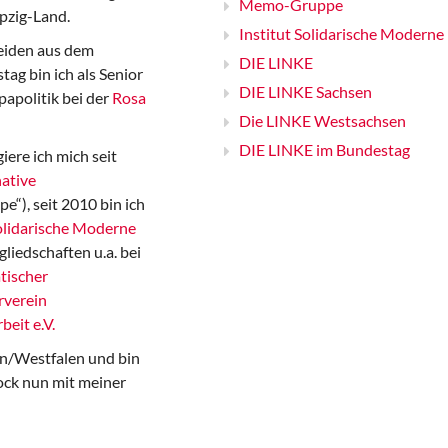
Memo-Gruppe
pzig-Land.
Institut Solidarische Moderne
iden aus dem
DIE LINKE
ag bin ich als Senior
DIE LINKE Sachsen
papolitik bei der
Rosa
Die LINKE Westsachsen
DIE LINKE im Bundestag
iere ich mich seit
ative
“), seit 2010 bin ich
Solidarische Moderne
gliedschaften u.a. bei
tischer
rverein
beit e.V.
n/Westfalen und bin
ock nun mit meiner