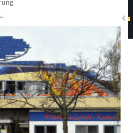
rung
Solidarisches EUropa -
Mosaiklinke Perspektiven
tag