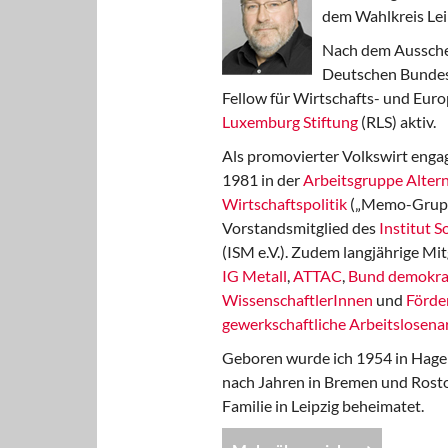
dem Wahlkreis Lei
Nach dem Aussche
Deutschen Bundest
Fellow für Wirtschafts- und Euro
Luxemburg Stiftung
(RLS) aktiv.
Als promovierter Volkswirt engag
1981 in der
Arbeitsgruppe Altern
Wirtschaftspolitik
(„Memo-Gruppe
Vorstandsmitglied des
Institut 
(ISM e.V.). Zudem langjährige Mit
IG Metall
,
ATTAC
,
Bund demokra
WissenschaftlerInnen
und
Förde
gewerkschaftliche Arbeitslosenar
Geboren wurde ich 1954 in Hage
nach Jahren in Bremen und Rost
Familie in Leipzig beheimatet.