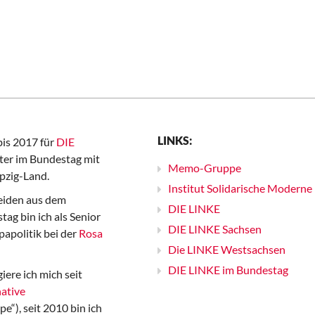
LINKS:
bis 2017 für
DIE
er im Bundestag mit
Memo-Gruppe
pzig-Land.
Institut Solidarische Moderne
iden aus dem
DIE LINKE
ag bin ich als Senior
DIE LINKE Sachsen
papolitik bei der
Rosa
Die LINKE Westsachsen
DIE LINKE im Bundestag
iere ich mich seit
ative
“), seit 2010 bin ich