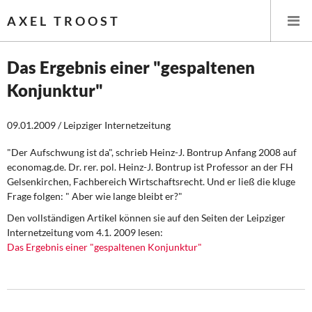
AXEL TROOST
Das Ergebnis einer "gespaltenen
Konjunktur"
Startseite
09.01.2009 / Leipziger Internetzeitung
Themen
"Der Aufschwung ist da", schrieb Heinz-J. Bontrup Anfang 2008 auf
Leitlinien linker Wirtschafts- und Finanzpolitik
economag.de. Dr. rer. pol. Heinz-J. Bontrup ist Professor an der FH
Gelsenkirchen, Fachbereich Wirtschaftsrecht. Und er ließ die kluge
Wirtschaftspolitik
Frage folgen: " Aber wie lange bleibt er?"
Den vollständigen Artikel können sie auf den Seiten der Leipziger
Steuer- und Finanzpolitik
Internetzeitung vom 4.1. 2009 lesen:
Das Ergebnis einer "gespaltenen Konjunktur"
Öffentliche Infrastruktur und Daseinsvorsorge
Eurokrise und Griechenland