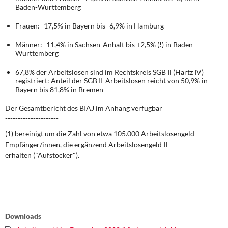
DIE LINKE
Baden-Württemberg
Frauen: -17,5% in Bayern bis -6,9% in Hamburg
Weitere Themen
Männer: -11,4% in Sachsen-Anhalt bis +2,5% (!) in Baden-
Memo-Gruppe
Württemberg
67,8% der Arbeitslosen sind im Rechtskreis SGB II (Hartz IV)
Institut Solidarische Moderne
registriert: Anteil der SGB II-Arbeitslosen reicht von 50,9% in
Bayern bis 81,8% in Bremen
Rosa-Luxemburg-Stiftung
Der Gesamtbericht des BIAJ im Anhang verfügbar
---------------------
Über mich
(1) bereinigt um die Zahl von etwa 105.000 Arbeitslosengeld-
Empfänger/innen, die ergänzend Arbeitslosengeld II
Kontakt
erhalten ("Aufstocker").
Downloads