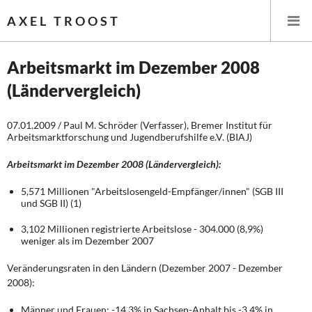
AXEL TROOST
Arbeitsmarkt im Dezember 2008
(Ländervergleich)
Startseite
07.01.2009 / Paul M. Schröder (Verfasser), Bremer Institut für
Themen
Arbeitsmarktforschung und Jugendberufshilfe e.V. (BIAJ)
Leitlinien linker Wirtschafts- und Finanzpolitik
Arbeitsmarkt im Dezember 2008 (Ländervergleich):
5,571 Millionen "Arbeitslosengeld-Empfänger/innen" (SGB III
Wirtschaftspolitik
und SGB II) (1)
Steuer- und Finanzpolitik
3,102 Millionen registrierte Arbeitslose - 304.000 (8,9%)
weniger als im Dezember 2007
Öffentliche Infrastruktur und Daseinsvorsorge
Veränderungsraten in den Ländern (Dezember 2007 - Dezember
2008):
Eurokrise und Griechenland
Männer und Frauen: -14,3% in Sachsen-Anhalt bis -3,4% in