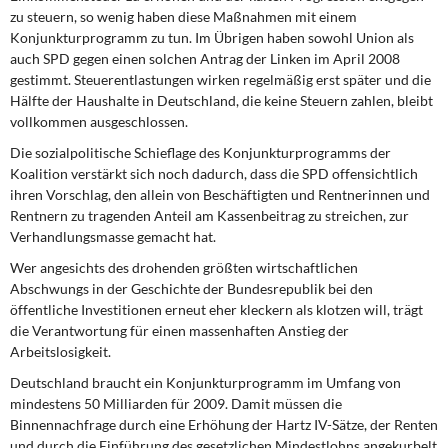
DIE LINKE
zu steuern, so wenig haben diese Maßnahmen mit einem
Konjunkturprogramm zu tun. Im Übrigen haben sowohl Union als
Weitere Themen
auch SPD gegen einen solchen Antrag der Linken im April 2008
gestimmt. Steuerentlastungen wirken regelmäßig erst später und die
Hälfte der Haushalte in Deutschland, die keine Steuern zahlen, bleibt
Memo-Gruppe
vollkommen ausgeschlossen.
Institut Solidarische Moderne
Die sozialpolitische Schieflage des Konjunkturprogramms der
Koalition verstärkt sich noch dadurch, dass die SPD offensichtlich
ihren Vorschlag, den allein von Beschäftigten und Rentnerinnen und
Rosa-Luxemburg-Stiftung
Rentnern zu tragenden Anteil am Kassenbeitrag zu streichen, zur
Verhandlungsmasse gemacht hat.
Über mich
Wer angesichts des drohenden größten wirtschaftlichen
Abschwungs in der Geschichte der Bundesrepublik bei den
Kontakt
öffentliche Investitionen erneut eher kleckern als klotzen will, trägt
die Verantwortung für einen massenhaften Anstieg der
Arbeitslosigkeit.
Deutschland braucht ein Konjunkturprogramm im Umfang von
mindestens 50 Milliarden für 2009. Damit müssen die
Binnennachfrage durch eine Erhöhung der Hartz IV-Sätze, der Renten
und durch die Einführung des gesetzlichen Mindestlohns angekurbelt