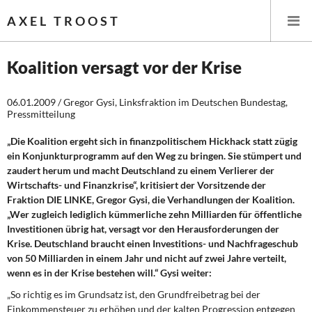
AXEL TROOST
Koalition versagt vor der Krise
Startseite
06.01.2009 / Gregor Gysi, Linksfraktion im Deutschen Bundestag,
Pressmitteilung
Themen
„Die Koalition ergeht sich in finanzpolitischem Hickhack statt zügig
ein Konjunkturprogramm auf den Weg zu bringen. Sie stümpert und
Leitlinien linker Wirtschafts- und Finanzpolitik
zaudert herum und macht Deutschland zu einem Verlierer der
Wirtschafts- und Finanzkrise“, kritisiert der Vorsitzende der
Wirtschaftspolitik
Fraktion DIE LINKE, Gregor Gysi, die Verhandlungen der Koalition.
„Wer zugleich lediglich kümmerliche zehn Milliarden für öffentliche
Steuer- und Finanzpolitik
Investitionen übrig hat, versagt vor den Herausforderungen der
Krise. Deutschland braucht einen Investitions- und Nachfrageschub
Öffentliche Infrastruktur und Daseinsvorsorge
von 50 Milliarden in einem Jahr und nicht auf zwei Jahre verteilt,
wenn es in der Krise bestehen will.“ Gysi weiter:
Eurokrise und Griechenland
„So richtig es im Grundsatz ist, den Grundfreibetrag bei der
Einkommensteuer zu erhöhen und der kalten Progression entgegen