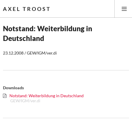
AXEL TROOST
Notstand: Weiterbildung in
Deutschland
Startseite
23.12.2008 / GEW/IGM/ver.di
Themen
Leitlinien linker Wirtschafts- und Finanzpolitik
Wirtschaftspolitik
Downloads
Steuer- und Finanzpolitik
Notstand: Weiterbildung in Deutschland
GEW/IGM/ver.di
Öffentliche Infrastruktur und Daseinsvorsorge
Eurokrise und Griechenland