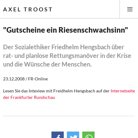
AXEL TROOST
"Gutscheine ein Riesenschwachsinn"
Startseite
Der Sozialethiker Friedhelm Hengsbach über
rat- und planlose Rettungsmanöver in der Krise
Themen
und die Wünsche der Menschen.
Leitlinien linker Wirtschafts- und Finanzpolitik
23.12.2008 / FR-Online
Wirtschaftspolitik
Lesen Sie das Inteview mit Freidhelm Hengsbach auf der
Internetseite
der Frankfurter Rundschau
Steuer- und Finanzpolitik
Öffentliche Infrastruktur und Daseinsvorsorge
Eurokrise und Griechenland