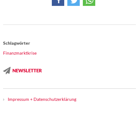
DIE LINKE
Weitere Themen
Memo-Gruppe
Schlagwörter
Institut Solidarische Moderne
Finanzmarktkrise
Rosa-Luxemburg-Stiftung
NEWSLETTER
Über mich
Kontakt
Impressum + Datenschutzerklärung