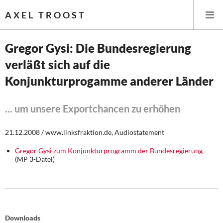
AXEL TROOST
Gregor Gysi: Die Bundesregierung
verläßt sich auf die
Startseite
Konjunkturprogamme anderer Länder
Themen
... um unsere Exportchancen zu erhöhen
Leitlinien linker Wirtschafts- und Finanzpolitik
21.12.2008 / www.linksfraktion.de, Audiostatement
Wirtschaftspolitik
Gregor Gysi zum Konjunkturprogramm der Bundesregierung
(MP 3-Datei)
Steuer- und Finanzpolitik
Öffentliche Infrastruktur und Daseinsvorsorge
Eurokrise und Griechenland
Downloads