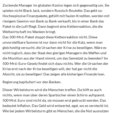
DIE LINKE
Zockende Manager im globalen Kasino legen sich gegenseitig um. Sie
spielen nicht Black Jack, sondern Russisch Roulette. Das geht so:
Weitere Themen
Hochexplosive Finanzpakete, gefüllt mit faulen Krediten, werden mit
riesigem Gewinn von Bank zu Bank verkauft, bis in einer Bank das
Memo-Gruppe
Paket in die Luft fliegt. Dann beginnt eine Kettenreaktion, die die
Weltwirtschaft ins Wanken bringt.
Das 500-Mrd.-Paket stoppt diese Kettenreaktion nicht. Diese
Institut Solidarische Moderne
unvorstellbare Summe ist nur dann nicht für die Katz, wenn man
gleichzeitig versucht, die Ursachen der Krise zu beseitigen. Wäre es
Rosa-Luxemburg-Stiftung
nicht logisch, dass der Staat den gierigen Managern die Waffen und
die Munition aus der Hand nimmt, um das Gemetzel zu beenden? Im
Über mich
500-Mrd.-Euro-Gesetz findet sich dazu nichts. Wer die Ursachen der
Krise erst nach der Krise beseitigen will, der hat gar nicht die
Absicht, sie zu beseitigen! Das zeigen alle bisherigen Finanzkrisen.
Kontakt
Regierung kapituliert vor den Banken.
Dieser Wirbelsturm wird die Menschen treffen. Da hilft es auch
nichts, wenn man über deren Sparbücher einen Schirm aufspannt.
500 Mrd. Euro sind nicht da, sie müssen erst gedruckt werden. Das
bedeutet Inflation. Das Geld wird entwertet, egal, wo es versteckt ist.
Wie bei jedem Wirbelsturm gibt es Menschen, die die Not ausnutzen