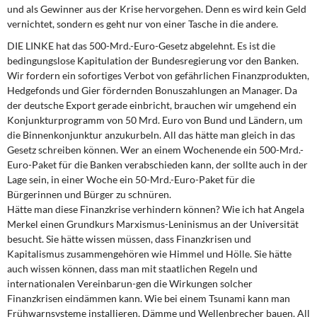
und als Gewinner aus der Krise hervorgehen. Denn es wird kein Geld
vernichtet, sondern es geht nur von einer Tasche in die andere.
DIE LINKE hat das 500-Mrd.-Euro-Gesetz abgelehnt. Es ist die
bedingungslose Kapitulation der Bundesregierung vor den Banken.
Wir fordern ein sofortiges Verbot von gefährlichen Finanzprodukten,
Hedgefonds und Gier fördernden Bonuszahlungen an Manager. Da
der deutsche Export gerade einbricht, brauchen wir umgehend ein
Konjunkturprogramm von 50 Mrd. Euro von Bund und Ländern, um
die Binnenkonjunktur anzukurbeln. All das hätte man gleich in das
Gesetz schreiben können. Wer an einem Wochenende ein 500-Mrd.-
Euro-Paket für die Banken verabschieden kann, der sollte auch in der
Lage sein, in einer Woche ein 50-Mrd.-Euro-Paket für die
Bürgerinnen und Bürger zu schnüren.
Hätte man diese Finanzkrise verhindern können? Wie ich hat Angela
Merkel einen Grundkurs Marxismus-Leninismus an der Universität
besucht. Sie hätte wissen müssen, dass Finanzkrisen und
Kapitalismus zusammengehören wie Himmel und Hölle. Sie hätte
auch wissen können, dass man mit staatlichen Regeln und
internationalen Vereinbarun-gen die Wirkungen solcher
Finanzkrisen eindämmen kann. Wie bei einem Tsunami kann man
Frühwarnsysteme installieren, Dämme und Wellenbrecher bauen. All