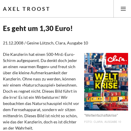
AXEL TROOST
Es geht um 1,30 Euro!
Startseite
21.12.2008 / Gesine Lötzsch, Clara, Ausgabe 10
Themen
Die Kanzlerin hat einen 500-Mrd.-Euro-
Schirm aufgespannt. Da denkt doch jeder
an einen »warmen Regen« und freut sich
Leitlinien linker Wirtschafts- und Finanzpolitik
über die kleine Aufmerksamkeit der
Kanzlerin. Ohne nass zu werden, können
Wirtschaftspolitik
wir einem »Naturschauspiel« beiwohnen.
Doch es regnet nicht. Dieses Bild führt in
Steuer- und Finanzpolitik
die Irre! Es ist ein Wirbelsturm! Wir
beobachten das Naturschauspiel nicht vor
Öffentliche Infrastruktur und Daseinsvorsorge
dem Fernsehapparat, sondern wir sitzen
"Weltwirtschaftskrise"
mittendrin. Dieses Bild ist nicht so schön,
Eurokrise und Griechenland
wie das der Kanzlerin, doch es ist dichter
CLARA, AUSGABE 10
an der Wahrheit.