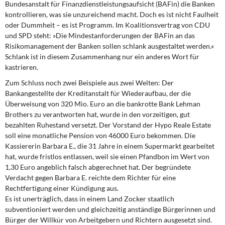
Bundesanstalt für Finanzdienstleistungsaufsicht (BAFin) die Banken
kontrollieren, was sie unzureichend macht. Doch es ist nicht Faulheit
oder Dummheit – es ist Programm. Im Koalitionsvertrag von CDU
und SPD steht: »Die Mindestanforderungen der BAFin an das
Risikomanagement der Banken sollen schlank ausgestaltet werden.«
Schlank ist in diesem Zusammenhang nur ein anderes Wort für
kastrieren.
Zum Schluss noch zwei Beispiele aus zwei Welten: Der
Bankangestellte der Kreditanstalt für Wiederaufbau, der die
Überweisung von 320 Mio. Euro an die bankrotte Bank Lehman
Brothers zu verantworten hat, wurde in den vorzeitigen, gut
bezahlten Ruhestand versetzt. Der Vorstand der Hypo Reale Estate
soll eine monatliche Pension von 46000 Euro bekommen. Die
Kassiererin Barbara E., die 31 Jahre in einem Supermarkt gearbeitet
hat, wurde fristlos entlassen, weil sie einen Pfandbon im Wert von
1,30 Euro angeblich falsch abgerechnet hat. Der begründete
Verdacht gegen Barbara E. reichte dem Richter für eine
Rechtfertigung einer Kündigung aus.
Es ist unerträglich, dass in einem Land Zocker staatlich
subventioniert werden und gleichzeitig anständige Bürgerinnen und
Bürger der Willkür von Arbeitgebern und Richtern ausgesetzt sind.