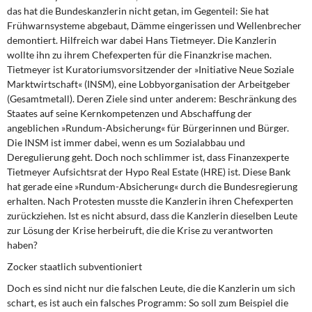
das hat die Bundeskanzlerin nicht getan, im Gegenteil: Sie hat
Frühwarnsysteme abgebaut, Dämme eingerissen und Wellenbrecher
demontiert. Hilfreich war dabei Hans Tietmeyer. Die Kanzlerin
wollte ihn zu ihrem Chefexperten für die Finanzkrise machen.
Tietmeyer ist Kuratoriumsvorsitzender der »Initiative Neue Soziale
Marktwirtschaft« (INSM), eine Lobbyorganisation der Arbeitgeber
(Gesamtmetall). Deren Ziele sind unter anderem: Beschränkung des
Staates auf seine Kernkompetenzen und Abschaffung der
angeblichen »Rundum-Absicherung« für Bürgerinnen und Bürger.
Die INSM ist immer dabei, wenn es um Sozialabbau und
Deregulierung geht. Doch noch schlimmer ist, dass Finanzexperte
Tietmeyer Aufsichtsrat der Hypo Real Estate (HRE) ist. Diese Bank
hat gerade eine »Rundum-Absicherung« durch die Bundesregierung
erhalten. Nach Protesten musste die Kanzlerin ihren Chefexperten
zurückziehen. Ist es nicht absurd, dass die Kanzlerin dieselben Leute
zur Lösung der Krise herbeiruft, die die Krise zu verantworten
haben?
Zocker staatlich subventioniert
Doch es sind nicht nur die falschen Leute, die die Kanzlerin um sich
schart, es ist auch ein falsches Programm: So soll zum Beispiel die