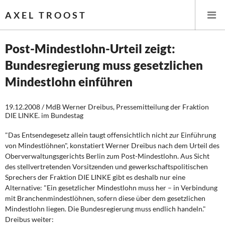
AXEL TROOST
Post-Mindestlohn-Urteil zeigt:
Bundesregierung muss gesetzlichen
Startseite
Mindestlohn einführen
Themen
19.12.2008 / MdB Werner Dreibus, Pressemitteilung der Fraktion
DIE LINKE. im Bundestag
Leitlinien linker Wirtschafts- und Finanzpolitik
"Das Entsendegesetz allein taugt offensichtlich nicht zur Einführung
Wirtschaftspolitik
von Mindestlöhnen", konstatiert Werner Dreibus nach dem Urteil des
Oberverwaltungsgerichts Berlin zum Post-Mindestlohn. Aus Sicht
Steuer- und Finanzpolitik
des stellvertretenden Vorsitzenden und gewerkschaftspolitischen
Sprechers der Fraktion DIE LINKE gibt es deshalb nur eine
Öffentliche Infrastruktur und Daseinsvorsorge
Alternative: "Ein gesetzlicher Mindestlohn muss her – in Verbindung
mit Branchenmindestlöhnen, sofern diese über dem gesetzlichen
Eurokrise und Griechenland
Mindestlohn liegen. Die Bundesregierung muss endlich handeln."
Dreibus weiter: