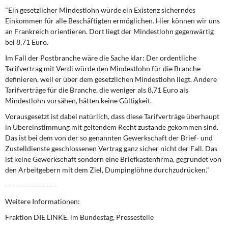
DIE LINKE
"Ein gesetzlicher Mindestlohn würde ein Existenz sicherndes
Einkommen für alle Beschäftigten ermöglichen. Hier können wir uns
Weitere Themen
an Frankreich orientieren. Dort liegt der Mindestlohn gegenwärtig
bei 8,71 Euro.
Memo-Gruppe
Im Fall der Postbranche wäre die Sache klar: Der ordentliche
Tarifvertrag mit Verdi würde den Mindestlohn für die Branche
Institut Solidarische Moderne
definieren, weil er über dem gesetzlichen Mindestlohn liegt. Andere
Tarifverträge für die Branche, die weniger als 8,71 Euro als
Mindestlohn vorsähen, hätten keine Gültigkeit.
Rosa-Luxemburg-Stiftung
Vorausgesetzt ist dabei natürlich, dass diese Tarifverträge überhaupt
in Übereinstimmung mit geltendem Recht zustande gekommen sind.
Über mich
Das ist bei dem von der so genannten Gewerkschaft der Brief- und
Zustelldienste geschlossenen Vertrag ganz sicher nicht der Fall. Das
Kontakt
ist keine Gewerkschaft sondern eine Briefkastenfirma, gegründet von
den Arbeitgebern mit dem Ziel, Dumpinglöhne durchzudrücken."
- - - - - - - - - - - - -
Weitere Informationen:
Fraktion DIE LINKE. im Bundestag, Pressestelle