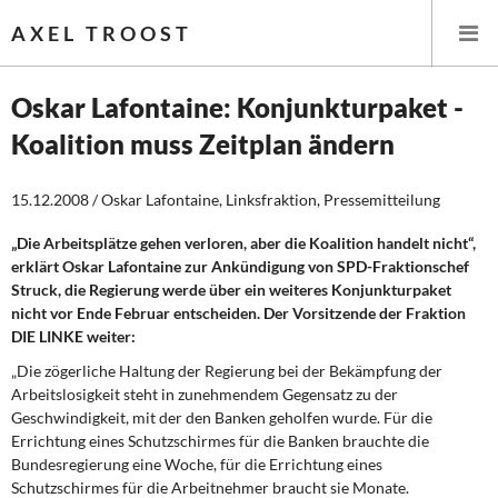
AXEL TROOST
Oskar Lafontaine: Konjunkturpaket -
Koalition muss Zeitplan ändern
Startseite
15.12.2008 / Oskar Lafontaine, Linksfraktion, Pressemitteilung
Themen
„Die Arbeitsplätze gehen verloren, aber die Koalition handelt nicht“,
Leitlinien linker Wirtschafts- und Finanzpolitik
erklärt Oskar Lafontaine zur Ankündigung von SPD-Fraktionschef
Struck, die Regierung werde über ein weiteres Konjunkturpaket
Wirtschaftspolitik
nicht vor Ende Februar entscheiden. Der Vorsitzende der Fraktion
DIE LINKE weiter:
Steuer- und Finanzpolitik
„Die zögerliche Haltung der Regierung bei der Bekämpfung der
Arbeitslosigkeit steht in zunehmendem Gegensatz zu der
Öffentliche Infrastruktur und Daseinsvorsorge
Geschwindigkeit, mit der den Banken geholfen wurde. Für die
Errichtung eines Schutzschirmes für die Banken brauchte die
Eurokrise und Griechenland
Bundesregierung eine Woche, für die Errichtung eines
Schutzschirmes für die Arbeitnehmer braucht sie Monate.