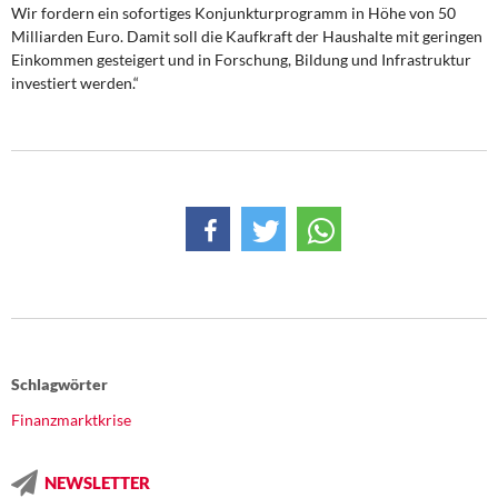
DIE LINKE
Wir fordern ein sofortiges Konjunkturprogramm in Höhe von 50
Milliarden Euro. Damit soll die Kaufkraft der Haushalte mit geringen
Einkommen gesteigert und in Forschung, Bildung und Infrastruktur
Weitere Themen
investiert werden.“
Memo-Gruppe
Institut Solidarische Moderne
Rosa-Luxemburg-Stiftung
Über mich
Kontakt
Schlagwörter
Finanzmarktkrise
NEWSLETTER