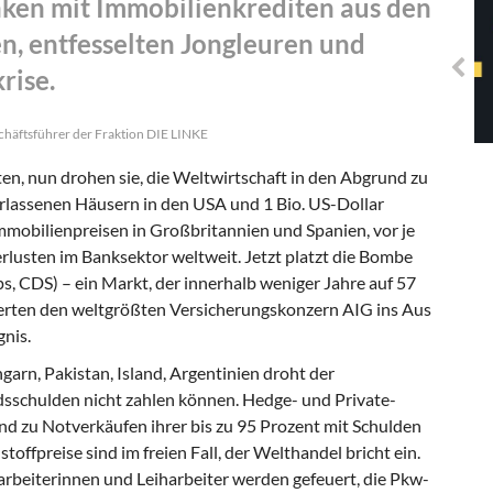
ken mit Immobilienkrediten aus den
Solidarisches EUropa -
Mosaiklinke Perspektiven
n, entfesselten Jongleuren und
rise.
chäftsführer der Fraktion DIE LINKE
en, nun drohen sie, die Weltwirtschaft in den Abgrund zu
erlassenen Häusern in den USA und 1 Bio. US-Dollar
mobilienpreisen in Großbritannien und Spanien, vor je
erlusten im Banksektor weltweit. Jetzt platzt die Bombe
s, CDS) – ein Markt, der innerhalb weniger Jahre auf 57
ierten den weltgrößten Versicherungskonzern AIG ins Aus
nis.
garn, Pakistan, Island, Argentinien droht der
ndsschulden nicht zahlen können. Hedge- und Private-
nd zu Notverkäufen ihrer bis zu 95 Prozent mit Schulden
ffpreise sind im freien Fall, der Welthandel bricht ein.
arbeiterinnen und Leiharbeiter werden gefeuert, die Pkw-