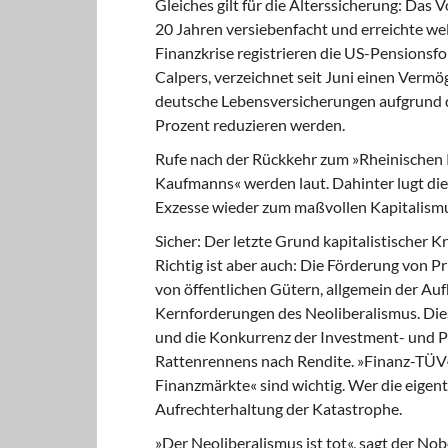
Gleiches gilt für die Alterssicherung: Da
20 Jahren versiebenfacht und erreichte we
Finanzkrise registrieren die US-Pensionsfon
Calpers, verzeichnet seit Juni einen Verm
deutsche Lebensversicherungen aufgrund d
Prozent reduzieren werden.
Rufe nach der Rückkehr zum »Rheinischen
Kaufmanns« werden laut. Dahinter lugt die
Exzesse wieder zum maßvollen Kapitalismus
Sicher: Der letzte Grund kapitalistischer 
Richtig ist aber auch: Die Förderung von P
von öffentlichen Gütern, allgemein der A
Kernforderungen des Neoliberalismus. Die
und die Konkurrenz der Investment- und Pe
Rattenrennens nach Rendite. »Finanz-TÜV«
Finanzmärkte« sind wichtig. Wer die eigentl
Aufrechterhaltung der Katastrophe.
»Der Neoliberalismus ist tot«, sagt der Nob