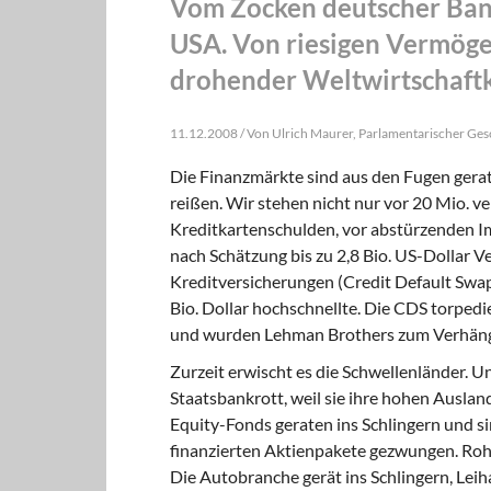
Vom Zocken deutscher Ban
USA. Von riesigen Vermöge
drohender Weltwirtschaftk
11.12.2008 / Von Ulrich Maurer, Parlamentarischer Ges
Die Finanzmärkte sind aus den Fugen gerat
reißen. Wir stehen nicht nur vor 20 Mio. v
Kreditkartenschulden, vor abstürzenden Im
nach Schätzung bis zu 2,8 Bio. US-Dollar V
Kreditversicherungen (Credit Default Swap
Bio. Dollar hochschnellte. Die CDS torped
und wurden Lehman Brothers zum Verhäng
Zurzeit erwischt es die Schwellenländer. Un
Staatsbankrott, weil sie ihre hohen Ausla
Equity-Fonds geraten ins Schlingern und si
finanzierten Aktienpakete gezwungen. Rohsto
Die Autobranche gerät ins Schlingern, Leih