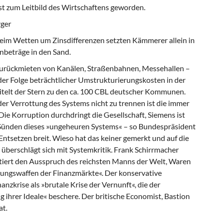
t zum Leitbild des Wirtschaftens geworden.
ger
m Wetten um Zinsdifferenzen setzten Kämmerer allein in
nbeträge in den Sand.
Zurückmieten von Kanälen, Straßenbahnen, Messehallen –
er Folge beträchtlicher Umstrukturierungskosten in der
titelt der Stern zu den ca. 100 CBL deutscher Kommunen.
er Verrottung des Systems nicht zu trennen ist die immer
e Korruption durchdringt die Gesellschaft, Siemens ist
an Sünden dieses »ungeheuren Systems« – so Bundespräsident
 Entsetzen breit. Wieso hat das keiner gemerkt und auf die
überschlägt sich mit Systemkritik. Frank Schirrmacher
tiert den Ausspruch des reichsten Manns der Welt, Waren
tungswaffen der Finanzmärkte«. Der konservative
nzkrise als »brutale Krise der Vernunft«, die der
 ihrer Ideale« beschere. Der britische Economist, Bastion
at.