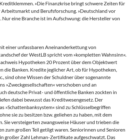
r Kreditklemmen. »Die Finanzkrise bringt schwere Zeiten für
ür Arbeitsmarkt und Berufsforschung. »Deutschland vor
es. Nur eine Branche ist im Aufschwung: die Hersteller von
s mit einer unfassbaren Aneinanderkettung von
tandschef der WestLB spricht vom »kompletten Wahnsinn«.
achweis Hypotheken 20 Prozent über dem Objektwert
 die Banken. Kredite jeglicher Art, ob für Hypotheken,
c., sind ohne Wissen der Schuldner über sogenannte
ens »Zweckgesellschaften« verschoben und an
ch deutsche Privat- und öffentliche Banken zockten in
rliefen dabei bewusst das Kreditwesengesetz. Der
das »Schattenbanksystem« sind zu Schlüsselbegriffen
hne sie zu besitzen bzw. geliehen zu haben, mit dem
n. Sie versteigerten zwangsweise Häuser und trieben die
en zum großen Teil getilgt waren. Seniorinnen und Senioren
n großer Zahl Lehman-Zertifikate aufgeschwatzt. Das