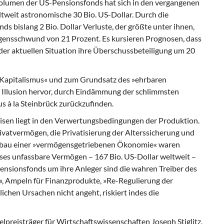
s Volumen der US-Pensionsfonds hat sich in den vergangenen
ltweit astronomische 30 Bio. US-Dollar. Durch die
ds bislang 2 Bio. Dollar Verluste, der größte unter ihnen,
ögensschwund von 21 Prozent. Es kursieren Prognosen, dass
er aktuellen Situation ihre Überschussbeteiligung um 20
 Kapitalismus« und zum Grundsatz des »ehrbaren
 Illusion hervor, durch Eindämmung der schlimmsten
 à la Steinbrück zurückzufinden.
Krisen liegt in den Verwertungsbedingungen der Produktion.
rivatvermögen, die Privatisierung der Alterssicherung und
ufbau einer »vermögensgetriebenen Ökonomie« waren
ses unfassbare Vermögen – 167 Bio. US-Dollar weltweit –
nsionsfonds um ihre Anleger sind die wahren Treiber des
, Ampeln für Finanzprodukte, »Re-Regulierung der
ichen Ursachen nicht angeht, riskiert indes die
elpreisträger für Wirtschaftswissenschaften Joseph Stiglitz.