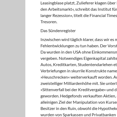
Leasingblase platzt, Zulieferer klagen übe
den Arbeitsmarkt«, schreibt das Institut f
langer Rezession«, titelt die Financial Tim
Tresoren.
Das Sündenregister
Inzwischen wird täglich klarer, dass wir e
Fehlentwicklungen zu tun haben. Der Vors
Da wurden in den USA ohne Einkommensn
vergeben. Notwendiges Eigenkapital zahlten
Autos, Kreditkarten, Studentendarlehen et
Verbriefungen in skurrile Konstrukte nam
»Heuschrecken« weiterverkauft worden. Au
zweistelliger Milliardenhöhe mit. Sie unte
»Sittenverfall bei der Kreditvergabe« und 
geworden. Hedgefonds verkauften Aktien, o
alleinigen Ziel der Manipulation von Kurse
Besitzer in den Ruin, obwohl die Hypothek
wurden von Sparkassen und Privatbanken i