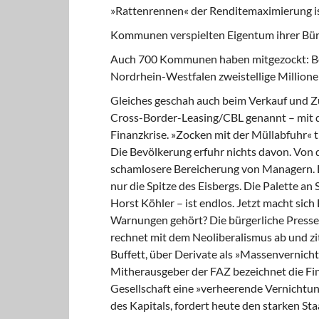
»Rattenrennen« der Renditemaximierung is
Kommunen verspielten Eigentum ihrer Bür
Auch 700 Kommunen haben mitgezockt: Bei
Nordrhein-Westfalen zweistellige Millione
Gleiches geschah auch beim Verkauf und 
Cross-Border-Leasing/CBL genannt – mit d
Finanzkrise. »Zocken mit der Müllabfuhr« 
Die Bevölkerung erfuhr nichts davon. Von d
schamlosere Bereicherung von Managern. Di
nur die Spitze des Eisbergs. Die Palette 
Horst Köhler – ist endlos. Jetzt macht sich
Warnungen gehört? Die bürgerliche Presse 
rechnet mit dem Neoliberalismus ab und zi
Buffett, über Derivate als »Massenvernich
Mitherausgeber der FAZ bezeichnet die Fina
Gesellschaft eine »verheerende Vernichtung
des Kapitals, fordert heute den starken Sta