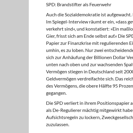
SPD: Brandstifter als Feuerwehr
Auch die Sozialdemokratie ist aufgewacht. 
Im Spiegel-Interview räumt er ein, »dass ge
verkehrt sind«, und konstatiert: »Ein maßlos
Gier, frisst sich am Ende selbst auf.« Die S
Papier zur Finanzkrise mit regulierenden Ei
umhin, es zu loben. Nur zwei entscheidend
sich zur Anhäufung der Billionen Dollar V
unten nach oben und zur wachsenden Spal
Vermögen stiegen in Deutschland seit 2000
Geldvermögen verdreifachte sich. Das reic
des Vermögens, die obere Hälfte 95 Prozen
gegangen.
Die SPD verliert in ihrem Positionspapier
als De-Regulierer mächtig mitgewirkt habe
Aufsichtsregeln zu lockern, Zweckgesells
zuzulassen.