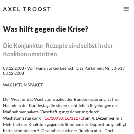
AXEL TROOST
Was hilft gegen die Krise?
Startseite
Die Konjunktur-Rezepte sind selbst in der
Koalition umstritten
Themen
09.12.2008 / Von Hans-Jürgen Leersch, Das Parlament Nr. 50-51 /
Memo-Gruppe
08.12.2008
Institut Solidarische Moderne
WACHSTUMSPAKET
Rosa-Luxemburg-Stiftung
Der Weg für das Wachstumspaket der Bundesregierung ist frei.
Nachdem der Bundestag die steuerrechtlichen Regelungen des
Maßnahmenpakets "Beschäftigungssicherung durch
Über mich
Wachstumsstärkung" (
16/10930
,
16/11171
) am 4. Dezember mit
Mehrheit der Koalition gegen die Stimmen der Opposition gebilligt
Über mich
hatte, stimmte am 5. Dezember auch der Bundesrat zu. Doch