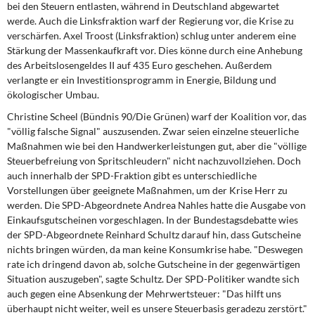
bei den Steuern entlasten, während in Deutschland abgewartet
werde. Auch die Linksfraktion warf der Regierung vor, die Krise zu
verschärfen. Axel Troost (Linksfraktion) schlug unter anderem eine
Stärkung der Massenkaufkraft vor. Dies könne durch eine Anhebung
des Arbeitslosengeldes II auf 435 Euro geschehen. Außerdem
verlangte er ein Investitionsprogramm in Energie, Bildung und
ökologischer Umbau.
Christine Scheel (Bündnis 90/Die Grünen) warf der Koalition vor, das
"völlig falsche Signal" auszusenden. Zwar seien einzelne steuerliche
Maßnahmen wie bei den Handwerkerleistungen gut, aber die "völlige
Steuerbefreiung von Spritschleudern" nicht nachzuvollziehen. Doch
auch innerhalb der SPD-Fraktion gibt es unterschiedliche
Vorstellungen über geeignete Maßnahmen, um der Krise Herr zu
werden. Die SPD-Abgeordnete Andrea Nahles hatte die Ausgabe von
Einkaufsgutscheinen vorgeschlagen. In der Bundestagsdebatte wies
der SPD-Abgeordnete Reinhard Schultz darauf hin, dass Gutscheine
nichts bringen würden, da man keine Konsumkrise habe. "Deswegen
rate ich dringend davon ab, solche Gutscheine in der gegenwärtigen
Situation auszugeben", sagte Schultz. Der SPD-Politiker wandte sich
auch gegen eine Absenkung der Mehrwertsteuer: "Das hilft uns
überhaupt nicht weiter, weil es unsere Steuerbasis geradezu zerstört."