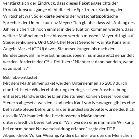
verstärkt sich der Eindruck, dass dieses Paket angesichts der
Kontakt
Produktionsrückgänge nicht die letzte Spritze zur Stärkung der
Wirtschaft war. So erklärte bereits der wirtschaftspolitische
Sprecher der Union, Laurenz Meyer: "Ich glaube, dass wir Anfang des
Jahres sicherlich noch einmal in die Situation kommen werden, dass
weitere Maßnahmen beschlossen werden müssen." Meyer dringt auf
Steuersenkungen. Und CSU-Chef Horst Seehofer warnte Kanzlerin
Angela Merkel (CDU) davor, Steuersenkungen bis nach der
Bundestagswahl im Herbst hinauszuzögern. Es müsse jetzt gehandelt
werden, forderte der CSU-Politiker: "Nicht erst dann handeln, wenn
es zu spät ist"
Betriebe entlastet
Mit dem Maßnahmenpaket werden Unternehmen ab 2009 durch
eine befristete Wiedereinführung der degressiven Abschreibung
entlastet. Handwerkliche Dienstleistungen können besser von den
Steuern abgesetzt werden. Und beim Kauf von Neuwagen gibt es eine
befristete Steuerbefreiung. In der Bundestagsdebatte wurde deutlich,
dass die Wirksamkeit der beschlossenen Maßnahmen
unterschiedlich bewertet wird. "Wir werden eine minimale Wirkung
bei enorm hoher Neuverschuldung erleben", sagte der FDP-
Abgeordnete Volker Wissing. Andere Länder würden die Menschen