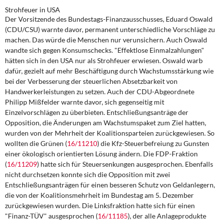
Strohfeuer in USA
Der Vorsitzende des Bundestags-Finanzausschusses, Eduard Oswald
(CDU/CSU) warnte davor, permanent unterschiedliche Vorschläge zu
machen. Das würde die Menschen nur verunsichern. Auch Oswald
wandte sich gegen Konsumschecks. "Effektlose Einmalzahlungen"
hätten sich in den USA nur als Strohfeuer erwiesen. Oswald warb
dafür, gezielt auf mehr Beschäftigung durch Wachstumsstärkung wie
bei der Verbesserung der steuerlichen Absetzbarkeit von
Handwerkerleistungen zu setzen. Auch der CDU-Abgeordnete
Philipp Mißfelder warnte davor, sich gegenseitig mit
Einzelvorschlägen zu überbieten. Entschließungsanträge der
Opposition, die Änderungen am Wachstumspaket zum Ziel hatten,
wurden von der Mehrheit der Koalitionsparteien zurückgewiesen. So
wollten die Grünen (
16/11210
) die Kfz-Steuerbefreiung zu Gunsten
einer ökologisch orientierten Lösung ändern. Die FDP-Fraktion
(
16/11209
) hatte sich für Steuersenkungen ausgesprochen. Ebenfalls
nicht durchsetzen konnte sich die Opposition mit zwei
Entschließungsanträgen für einen besseren Schutz von Geldanlegern,
die von der Koalitionsmehrheit im Bundestag am 5. Dezember
zurückgewiesen wurden. Die Linksfraktion hatte sich für einen
"Finanz-TÜV" ausgesprochen (
16/11185
), der alle Anlageprodukte