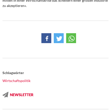
mitten in einer Wirtschaftskrise das Scheitern einer großen Industrie
DIE LINKE
zu akzeptieren«.
Weitere Themen
Memo-Gruppe
Institut Solidarische Moderne
Rosa-Luxemburg-Stiftung
Über mich
Schlagwörter
Kontakt
Wirtschaftspolitik
NEWSLETTER