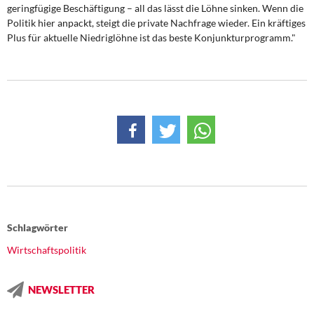
DIE LINKE
geringfügige Beschäftigung – all das lässt die Löhne sinken. Wenn die
Politik hier anpackt, steigt die private Nachfrage wieder. Ein kräftiges
Plus für aktuelle Niedriglöhne ist das beste Konjunkturprogramm."
Weitere Themen
Memo-Gruppe
Institut Solidarische Moderne
Rosa-Luxemburg-Stiftung
Über mich
Kontakt
Schlagwörter
Wirtschaftspolitik
NEWSLETTER