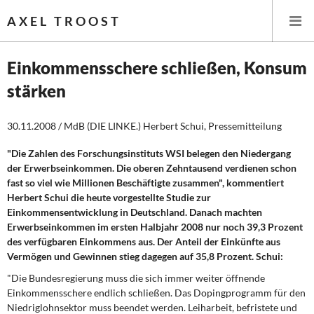
AXEL TROOST
Einkommensschere schließen, Konsum
stärken
Startseite
30.11.2008 / MdB (DIE LINKE.) Herbert Schui, Pressemitteilung
Themen
"Die Zahlen des Forschungsinstituts WSI belegen den Niedergang
Leitlinien linker Wirtschafts- und Finanzpolitik
der Erwerbseinkommen. Die oberen Zehntausend verdienen schon
fast so viel wie Millionen Beschäftigte zusammen", kommentiert
Wirtschaftspolitik
Herbert Schui die heute vorgestellte Studie zur
Einkommensentwicklung in Deutschland. Danach machten
Steuer- und Finanzpolitik
Erwerbseinkommen im ersten Halbjahr 2008 nur noch 39,3 Prozent
des verfügbaren Einkommens aus. Der Anteil der Einkünfte aus
Vermögen und Gewinnen stieg dagegen auf 35,8 Prozent. Schui:
Öffentliche Infrastruktur und Daseinsvorsorge
"Die Bundesregierung muss die sich immer weiter öffnende
Eurokrise und Griechenland
Einkommensschere endlich schließen. Das Dopingprogramm für den
Niedriglohnsektor muss beendet werden. Leiharbeit, befristete und