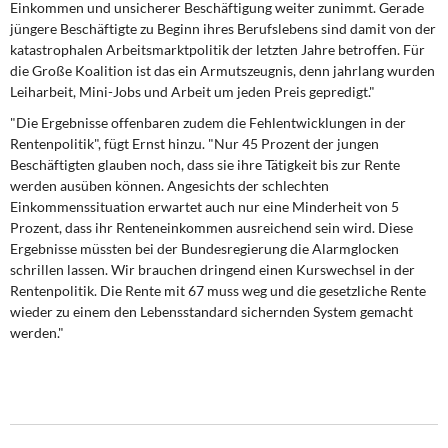
Einkommen und unsicherer Beschäftigung weiter zunimmt. Gerade
DIE LINKE
jüngere Beschäftigte zu Beginn ihres Berufslebens sind damit von der
katastrophalen Arbeitsmarktpolitik der letzten Jahre betroffen. Für
Weitere Themen
die Große Koalition ist das ein Armutszeugnis, denn jahrlang wurden
Leiharbeit, Mini-Jobs und Arbeit um jeden Preis gepredigt."
Memo-Gruppe
"Die Ergebnisse offenbaren zudem die Fehlentwicklungen in der
Rentenpolitik", fügt Ernst hinzu. "Nur 45 Prozent der jungen
Institut Solidarische Moderne
Beschäftigten glauben noch, dass sie ihre Tätigkeit bis zur Rente
werden ausüben können. Angesichts der schlechten
Rosa-Luxemburg-Stiftung
Einkommenssituation erwartet auch nur eine Minderheit von 5
Prozent, dass ihr Renteneinkommen ausreichend sein wird. Diese
Ergebnisse müssten bei der Bundesregierung die Alarmglocken
Über mich
schrillen lassen. Wir brauchen dringend einen Kurswechsel in der
Rentenpolitik. Die Rente mit 67 muss weg und die gesetzliche Rente
Kontakt
wieder zu einem den Lebensstandard sichernden System gemacht
werden."