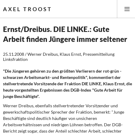
AXEL TROOST
Ernst/Dreibus. DIE LINKE.: Gute
Arbeit finden Jüngere immer seltener
Startseite
25.11.2008 / Werner Dreibus, Klaus Ernst, Pressemitteilung
Themen
Linksfraktion
Leitlinien linker Wirtschafts- und Finanzpolitik
"Die Jüngeren gehören zu den größten Verlierern der rot-grün -
schwarzen Arbeitsmarkt- und Rentenpolitik", kommentiert der
Wirtschaftspolitik
stellvertretende Vorsitzende der Fraktion DIE LINKE, Klaus Ernst, die
heute vorgestellten Ergebnissen des DGB-Index "Gute Arbeit für
junge Beschäftigte".
Steuer- und Finanzpolitik
Werner Dreibus, ebenfalls stellvertretender Vorsitzender und
Öffentliche Infrastruktur und Daseinsvorsorge
gewerkschaftspolitischer Sprecher der Fraktion, bemerkt: "Junge
Beschäftigte sind deutlich häufiger von unsicheren
Eurokrise und Griechenland
Arbeitsverhältnissen und niedrigen Löhnen betroffen. Der DGB-
Bericht zeigt sogar, dass der Anteil schlechter Arbeit, schlechter