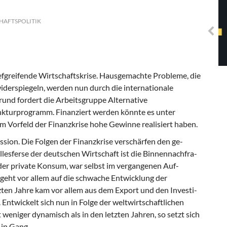
Solidarisches EUropa -
Mosaiklinke Perspektiven
CHAFTSPOLITIK
iefgreifende Wirtschaftskrise. Hausgemachte Probleme, die
iderspiegeln, werden nun durch die internationale
rund fordert die
Arbeitsgruppe Alternative
kturprogramm. Finanziert werden könnte es unter
m Vorfeld der Finanzkrise hohe Gewinne realisiert haben.
ssion. Die Folgen der Finanzkrise verschärfen den ge-
lesferse der deutschen Wirtschaft ist die Binnennachfra-
der private Konsum, war selbst im vergangenen Auf-
eht vor allem auf die schwache Entwicklung der
en Jahre kam vor allem aus dem Export und den Investi-
 Entwickelt sich nun in Folge der weltwirtschaftlichen
iger dynamisch als in den letzten Jahren, so setzt sich
 in Gang.