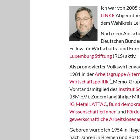
Ich war von 2005 
LINKE
Abgeordnet
dem Wahlkreis Lei
Nach dem Aussche
Deutschen Bundest
Fellow für Wirtschafts- und Euro
Luxemburg Stiftung
(RLS) aktiv.
Als promovierter Volkswirt engag
1981 in der
Arbeitsgruppe Altern
Wirtschaftspolitik
(„Memo-Gruppe
Vorstandsmitglied des
Institut 
(ISM e.V.). Zudem langjährige Mit
IG Metall
,
ATTAC
,
Bund demokra
WissenschaftlerInnen
und
Förde
gewerkschaftliche Arbeitslosenar
Geboren wurde ich 1954 in Hage
nach Jahren in Bremen und Rost