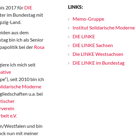
LINKS:
bis 2017 für
DIE
er im Bundestag mit
Memo-Gruppe
pzig-Land.
Institut Solidarische Moderne
iden aus dem
DIE LINKE
ag bin ich als Senior
DIE LINKE Sachsen
papolitik bei der
Rosa
Die LINKE Westsachsen
DIE LINKE im Bundestag
iere ich mich seit
ative
“), seit 2010 bin ich
Solidarische Moderne
gliedschaften u.a. bei
tischer
rverein
beit e.V.
n/Westfalen und bin
ock nun mit meiner