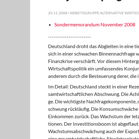
20.11.2008 / ARBEITSGRUPPE ALTERNATIVE WIRTS
Sondermemorandum November 2008
-----------------------
Deutschland droht das Abgleiten in eine t
sich in einer schwachen Binnennachfrage w
Finanzkrise verschärft. Vor diesem Hinterg
Wirtschaftspolitik
ein umfassendes Konjun
anderem durch die Besteuerung derer, die i
Im Detail: Deutschland steckt in einer Reze
samtwirtschaftlichen Abschwung. Die Achil
ge. Die wichtigste Nachfragekomponente, 
schwung rückläufig. Die Konsumschwäche g
Einkommen zurück. Das Wachstum der letzt
tionen. Der Investitionsboom ist abgeflaut.
Wachstumsabschwächung auch der Export wen
eine gesamtwirtschaftliche Abwärtsspirale