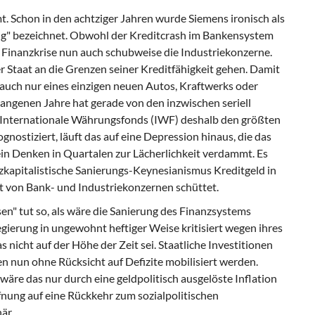
mt. Schon in den achtziger Jahren wurde Siemens ironisch als
ng" bezeichnet. Obwohl der Kreditcrash im Bankensystem
die Finanzkrise nun auch schubweise die Industriekonzerne.
er Staat an die Grenzen seiner Kreditfähigkeit gehen. Damit
 auch nur eines einzigen neuen Autos, Kraftwerks oder
angenen Jahre hat gerade von den inzwischen seriell
 Internationale Währungsfonds (IWF) deshalb den größten
ostiziert, läuft das auf eine Depression hinaus, die das
in Denken in Quartalen zur Lächerlichkeit verdammt. Es
nzkapitalistische Sanierungs-Keynesianismus Kreditgeld in
t von Bank- und Industriekonzernen schüttet.
n" tut so, als wäre die Sanierung des Finanzsystems
egierung in ungewohnt heftiger Weise kritisiert wegen ihres
icht auf der Höhe der Zeit sei. Staatliche Investitionen
len nun ohne Rücksicht auf Defizite mobilisiert werden.
wäre das nur durch eine geldpolitisch ausgelöste Inflation
ffnung auf eine Rückkehr zum sozialpolitischen
är.