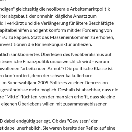
digen" gleichzeitig die neoliberale Arbeitsmarktpolitik
iter abgebaut, der ohnehin klägliche Ansatz zum
d I verkürzt und die Verlängerung für ältere Beschäftigte
italbeihilfen und geht konform mit der Forderung von
r EU zu kappen. Statt das Masseneinkommen zu erhöhen,
alinvestitionen die Binnenkonjunktur anheizen.
aatlich sanktioniertes Überleben des Neoliberalismus auf
teuerliche Finanzpolitik unausweichlich wird - warum
wollenen "arbeitenden Armut"? Die politische Klasse ist
n konfrontiert, denn der schwer kalkulierbare
 im Superwahljahr 2009. Sollte es zu einer Depression
ugeständnisse mehr möglich. Deshalb ist absehbar, dass die
 "Mitte" flüchten, von der man sich erhofft, dass sie eine
es eigenen Überlebens willen mit zusammengebissenen
D dabei endgültig zerlegt. Ob das "Gewissen" der
t dabei unerheblich. Sie waren bereits der Reflex auf eine