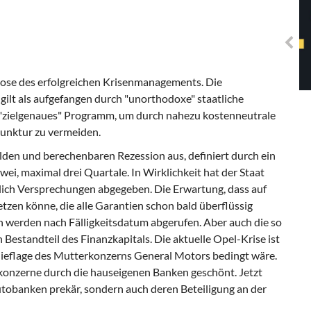
Solidarisches EUropa -
Mosaiklinke Perspektiven
 Pose des erfolgreichen Krisenmanagements. Die
ilt als aufgefangen durch "unorthodoxe" staatliche
n "zielgenaues" Programm, um durch nahezu kostenneutrale
unktur zu vermeiden.
lden und berechenbaren Rezession aus, definiert durch ein
ei, maximal drei Quartale. In Wirklichkeit hat der Staat
glich Versprechungen abgegeben. Die Erwartung, dass auf
tzen könne, die alle Garantien schon bald überflüssig
n werden nach Fälligkeitsdatum abgerufen. Aber auch die so
 Bestandteil des Finanzkapitals. Die aktuelle Opel-Krise ist
 Schieflage des Mutterkonzerns General Motors bedingt wäre.
okonzerne durch die hauseigenen Banken geschönt. Jetzt
utobanken prekär, sondern auch deren Beteiligung an der