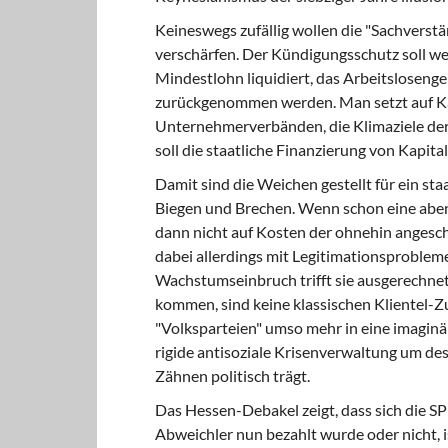
Keineswegs zufällig wollen die "Sachverstän
verschärfen. Der Kündigungsschutz soll we
Mindestlohn liquidiert, das Arbeitslosengel
zurückgenommen werden. Man setzt auf Kap
Unternehmerverbänden, die Klimaziele de
soll die staatliche Finanzierung von Kapit
Damit sind die Weichen gestellt für ein st
Biegen und Brechen. Wenn schon eine aben
dann nicht auf Kosten der ohnehin angesch
dabei allerdings mit Legitimationsprobleme
Wachstumseinbruch trifft sie ausgerechnet
kommen, sind keine klassischen Klientel-Z
"Volksparteien" umso mehr in eine imaginäre
rigide antisoziale Krisenverwaltung um d
Zähnen politisch trägt.
Das Hessen-Debakel zeigt, dass sich die SP
Abweichler nun bezahlt wurde oder nicht, is