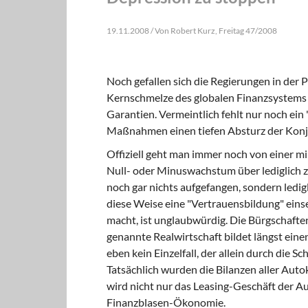
19.11.2008 / Von Robert Kurz, Freitag 47/2008
Noch gefallen sich die Regierungen in der
Kernschmelze des globalen Finanzsystems g
Garantien. Vermeintlich fehlt nur noch ei
Maßnahmen einen tiefen Absturz der Konj
Offiziell geht man immer noch von einer mi
Null- oder Minuswachstum über lediglich zw
noch gar nichts aufgefangen, sondern ledi
diese Weise eine "Vertrauensbildung" einse
macht, ist unglaubwürdig. Die Bürgschafte
genannte Realwirtschaft bildet längst einen
eben kein Einzelfall, der allein durch die
Tatsächlich wurden die Bilanzen aller Aut
wird nicht nur das Leasing-Geschäft der A
Finanzblasen-Ökonomie.