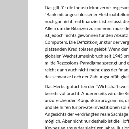
Das gilt für die Industriekonzerne insgesa
"Bank mit angeschlossener Elektroabteilu
noch gar nicht real finanziert ist, erfasst 
Allein um die Bilanzen zu sanieren, muss d
ist jedoch nichts gewonnen für den Absatz
Computers. Die Defizitkonjunktur der verg
platzenden Kreditblasen gelebt. Wenn der
globalen Wachstumseinbruch seit 1945 progn
milde Rezessions-Paradigma sprengt und e
reicht dann auch nicht mehr, dass der fina
das schwarze Loch der Zahlungsunfähigkei
Das Herbstgutachten der "Wirtschaftsweise
bereits vollbracht. Andererseits wird die R
unzureichenden Konjunkturprogramms, das n
und Beihilfen für private Investitionen sol
Angesichts der verdrängten reale Sachlage 
möglich. Aber nicht nur deshalb ist die Ho
Keynesianismus der siebziger Jahre illusion