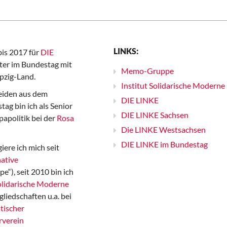
LINKS:
bis 2017 für
DIE
er im Bundestag mit
Memo-Gruppe
pzig-Land.
Institut Solidarische Moderne
iden aus dem
DIE LINKE
ag bin ich als Senior
DIE LINKE Sachsen
papolitik bei der
Rosa
Die LINKE Westsachsen
DIE LINKE im Bundestag
iere ich mich seit
ative
“), seit 2010 bin ich
Solidarische Moderne
gliedschaften u.a. bei
tischer
rverein