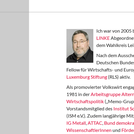
Ich war von 2005 
LINKE
Abgeordnet
dem Wahlkreis Lei
Nach dem Aussche
Deutschen Bundest
Fellow für Wirtschafts- und Euro
Luxemburg Stiftung
(RLS) aktiv.
Als promovierter Volkswirt engag
1981 in der
Arbeitsgruppe Altern
Wirtschaftspolitik
(„Memo-Gruppe
Vorstandsmitglied des
Institut 
(ISM e.V.). Zudem langjährige Mit
IG Metall
,
ATTAC
,
Bund demokra
WissenschaftlerInnen
und
Förde