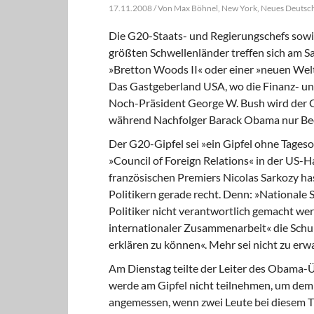
17.11.2008 / Von Max Böhnel, New York, Neues Deutsc
Die G20-Staats- und Regierungschefs sowi
größten Schwellenländer treffen sich am 
»Bretton Woods II« oder einer »neuen Wel
Das Gastgeberland USA, wo die Finanz- und
Noch-Präsident George W. Bush wird der Gip
während Nachfolger Barack Obama nur Be
Der G20-Gipfel sei »ein Gipfel ohne Tages
»Council of Foreign Relations« in der US-H
französischen Premiers Nicolas Sarkozy h
Politikern gerade recht. Denn: »Nationale
Politiker nicht verantwortlich gemacht we
internationaler Zusammenarbeit« die Schul
erklären zu können«. Mehr sei nicht zu erw
Am Dienstag teilte der Leiter des Obama-Ü
werde am Gipfel nicht teilnehmen, um dem 
angemessen, wenn zwei Leute bei diesem T