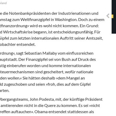
Solidarisches EUropa -
hland
Mosaiklinke Perspektiven
e die Notenbankpräsidenten der Industrienationen und
Samstag zum Weltfinanzgipfel in Washington. Doch zu einem
tfinanzordnung« wird es wohl nicht kommen. Ein Grund:
 Wirtschaftskrise begann, ist entscheidungsunfähig. Für
fel zum letzten internationalen Auftritt seiner Amtszeit,
obachter entsendet.
ordnung«, sagt Sebastian Mallaby vom einflussreichen
auptstadt. Der Finanzgipfel sei von Bush auf Druck des
astig einberufen worden und komme internationalen
 Steuermechanismen sind gescheitert, wofür nationale
rden wollen.« Sie hätten deshalb »dem Mangel an
d zugeschoben und seien »froh, dies auf dem Gipfel
arten.
bergangsteams, John Podesta, mit, der künftige Präsident
amtierenden nicht in die Quere zu kommen. Es sei »nicht
reffen auftauchen«. Obama entsendet stattdessen als