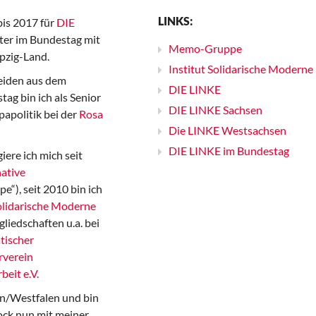
LINKS:
bis 2017 für
DIE
er im Bundestag mit
Memo-Gruppe
pzig-Land.
Institut Solidarische Moderne
iden aus dem
DIE LINKE
ag bin ich als Senior
DIE LINKE Sachsen
papolitik bei der
Rosa
Die LINKE Westsachsen
DIE LINKE im Bundestag
iere ich mich seit
ative
“), seit 2010 bin ich
Solidarische Moderne
gliedschaften u.a. bei
tischer
rverein
beit e.V.
n/Westfalen und bin
ock nun mit meiner