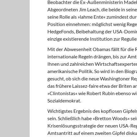
Beobachter die Ex-Außenministerin Madele
Abgeordneten Jim Leach, die beide in seine
seine Rolle als »lahme Ente« zumindest dur
Position einnehmen: möglichst wenig Regel
HedgeFonds, Beibehaltung der USA-Domina
einzige existierende Institution zur Regu
Mit der Abwesenheit Obamas fällt für die 
internationale Regeln drängen, bis zur A
Ihnen und zahlreichen Wirtschaftsexperten
amerikanische Politik. So wird in den Bi
gesucht, ob sich die neue Washingtoner R
das frühere Laissez-faire etwa der Briten 
»Clintonistas« wie Robert Rubin ebenso wie
Sozialdemokrat.
Wichtigstes Ergebnis des kopflosen Gipfels
sein. Schließlich habe »Bretton Woods« sei
Krisenlösungsstrategie der neuen USA-Re
Amtsantritt auf einem zweiten Gipfel disku