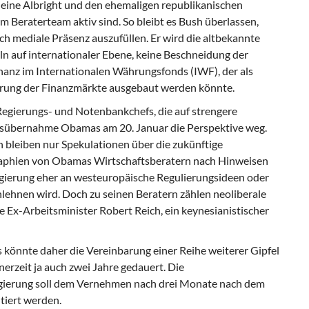
ine Albright und den ehemaligen republikanischen
m Beraterteam aktiv sind. So bleibt es Bush überlassen,
ch mediale Präsenz auszufüllen. Er wird die altbekannte
n auf internationaler Ebene, keine Beschneidung der
nz im Internationalen Währungsfonds (IWF), der als
lierung der Finanzmärkte ausgebaut werden könnte.
Regierungs- und Notenbankchefs, die auf strengere
mtsübernahme Obamas am 20. Januar die Perspektive weg.
 bleiben nur Spekulationen über die zukünftige
ographien von Obamas Wirtschaftsberatern nach Hinweisen
egierung eher an westeuropäische Regulierungsideen oder
anlehnen wird. Doch zu seinen Beratern zählen neoliberale
 Ex-Arbeitsminister Robert Reich, ein keynesianistischer
 könnte daher die Vereinbarung einer Reihe weiterer Gipfel
nerzeit ja auch zwei Jahre gedauert. Die
gierung soll dem Vernehmen nach drei Monate nach dem
tiert werden.