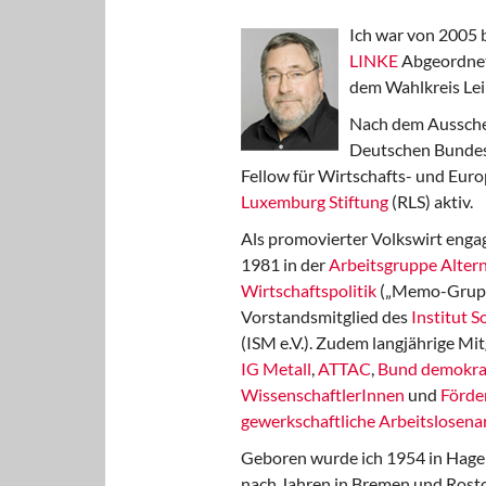
Ich war von 2005 
LINKE
Abgeordnet
dem Wahlkreis Lei
Nach dem Aussche
Deutschen Bundest
Fellow für Wirtschafts- und Euro
Luxemburg Stiftung
(RLS) aktiv.
Als promovierter Volkswirt engag
1981 in der
Arbeitsgruppe Altern
Wirtschaftspolitik
(„Memo-Gruppe
Vorstandsmitglied des
Institut 
(ISM e.V.). Zudem langjährige Mit
IG Metall
,
ATTAC
,
Bund demokra
WissenschaftlerInnen
und
Förde
gewerkschaftliche Arbeitslosenar
Geboren wurde ich 1954 in Hage
nach Jahren in Bremen und Rost