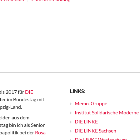
LINKS:
bis 2017 für
DIE
er im Bundestag mit
Memo-Gruppe
pzig-Land.
Institut Solidarische Moderne
iden aus dem
DIE LINKE
ag bin ich als Senior
DIE LINKE Sachsen
papolitik bei der
Rosa
Die LINKE Westsachsen