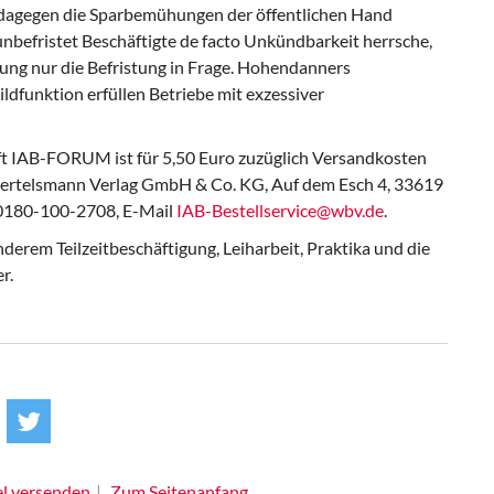
n dagegen die Sparbemühungen der öffentlichen Hand
unbefristet Beschäftigte de facto Unkündbarkeit herrsche,
rung nur die Befristung in Frage. Hohendanners
dfunktion erfüllen Betriebe mit exzessiver
ft IAB-FORUM ist für 5,50 Euro zuzüglich Versandkosten
. Bertelsmann Verlag GmbH & Co. KG, Auf dem Esch 4, 33619
x 0180-100-2708, E-Mail
IAB-Bestellservice@wbv.de
.
erem Teilzeitbeschäftigung, Leiharbeit, Praktika und die
r.
el versenden
Zum Seitenanfang