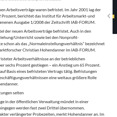
Solidarisches EUropa -
Mosaiklinke Perspektiven
en Arbeitsverträge waren befristet. Im Jahr 2001 lag der
2 Prozent, berichtet das Institut für Arbeitsmarkt-und
hienenen Ausgabe 1/2008 der Zeitschrift IAB-FORUM.
tel der neuen Arbeitsverträge befristet. Auch in den
iehung/Unterricht sowie bei den Nonprofit-
 schon als das „Normaleinstellungsverhältnis“ bezeichnet
marktforscher Christian Hohendanner im IAB-FORUM.
isteter Arbeitsverhältnisse an der betrieblichen
er sechs Prozent gestiegen – ein Anstieg um 65 Prozent.
auf Basis eines befristeten Vertrags tätig. Befristungen
schäftigungsverhältnissen eine weitaus größere Rolle
ohendanner.
stungen selten
räge in der öffentlichen Verwaltung mündet in einer
ngegen werden fast zwei Drittel übernommen.
akter verlängerter Probezeiten, merkt Hohendanner an. Im