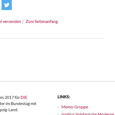
el versenden
Zum Seitenanfang
LINKS:
bis 2017 für
DIE
er im Bundestag mit
Memo-Gruppe
pzig-Land.
Institut Solidarische Moderne