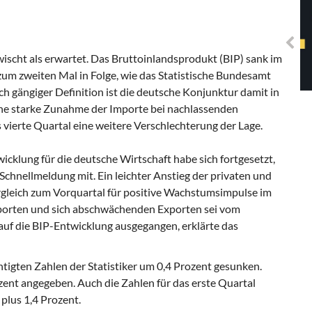
Solidarisches EUropa -
Mosaiklinke Perspektiven
ischt als erwartet. Das Bruttoinlandsprodukt (BIP) sank im
zum zweiten Mal in Folge, wie das Statistische Bundesamt
h gängiger Definition ist die deutsche Konjunktur damit in
eine starke Zunahme der Importe bei nachlassenden
ierte Quartal eine weitere Verschlechterung der Lage.
cklung für die deutsche Wirtschaft habe sich fortgesetzt,
 Schnellmeldung mit. Ein leichter Anstieg der privaten und
gleich zum Vorquartal für positive Wachstumsimpulse im
porten und sich abschwächenden Exporten sei vom
uf die BIP-Entwicklung ausgegangen, erklärte das
tigten Zahlen der Statistiker um 0,4 Prozent gesunken.
ent angegeben. Auch die Zahlen für das erste Quartal
 plus 1,4 Prozent.