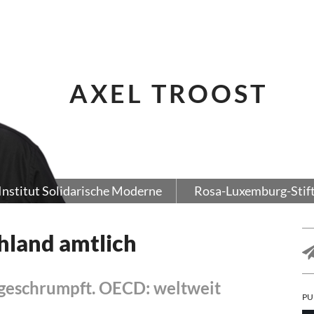
AXEL TROOST
Institut Solidarische Moderne
Rosa-Luxemburg-Stif
hland amtlich
 geschrumpft. OECD: weltweit
PU