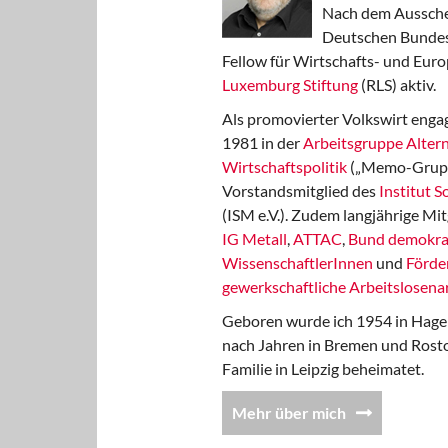
Nach dem Aussche
Deutschen Bundest
Fellow für Wirtschafts- und Euro
Luxemburg Stiftung
(RLS) aktiv.
Als promovierter Volkswirt engag
1981 in der
Arbeitsgruppe Altern
Wirtschaftspolitik
(„Memo-Gruppe
Vorstandsmitglied des
Institut 
(ISM e.V.). Zudem langjährige Mit
IG Metall
,
ATTAC
,
Bund demokra
WissenschaftlerInnen
und
Förde
gewerkschaftliche Arbeitslosenar
Geboren wurde ich 1954 in Hage
nach Jahren in Bremen und Rost
Familie in Leipzig beheimatet.
Mehr über mich