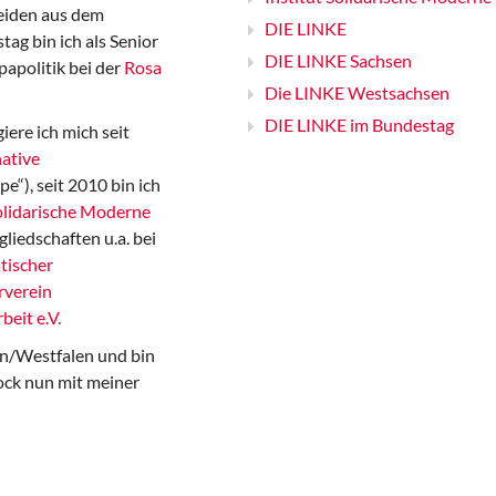
iden aus dem
DIE LINKE
ag bin ich als Senior
DIE LINKE Sachsen
papolitik bei der
Rosa
Die LINKE Westsachsen
DIE LINKE im Bundestag
iere ich mich seit
ative
“), seit 2010 bin ich
Solidarische Moderne
gliedschaften u.a. bei
tischer
rverein
beit e.V.
n/Westfalen und bin
ock nun mit meiner