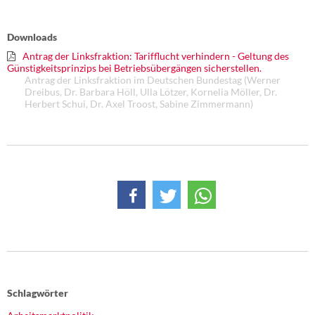
DIE LINKE
Downloads
Weitere Themen
Antrag der Linksfraktion: Tarifflucht verhindern - Geltung des
Günstigkeitsprinzips bei Betriebsübergängen sicherstellen.
Memo-Gruppe
Antrag der Linksfraktion im Deutschen Bundestag (Werner
Dreibus, Dr. Barbara Höll, Ulla Lötzer, Kornelia Möller, Dr.
Herbert Schui, Dr. Axel Troost, Sabine Zimmermann)
Institut Solidarische Moderne
Rosa-Luxemburg-Stiftung
Über mich
Kontakt
Schlagwörter