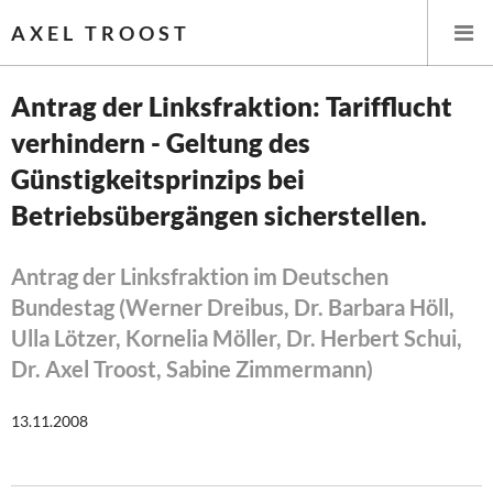
AXEL TROOST
Antrag der Linksfraktion: Tarifflucht
verhindern - Geltung des
Startseite
Günstigkeitsprinzips bei
Themen
Betriebsübergängen sicherstellen.
Leitlinien linker Wirtschafts- und Finanzpolitik
Antrag der Linksfraktion im Deutschen
Bundestag (Werner Dreibus, Dr. Barbara Höll,
Wirtschaftspolitik
Ulla Lötzer, Kornelia Möller, Dr. Herbert Schui,
Steuer- und Finanzpolitik
Dr. Axel Troost, Sabine Zimmermann)
Öffentliche Infrastruktur und Daseinsvorsorge
13.11.2008
Eurokrise und Griechenland