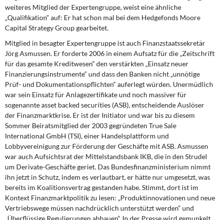
weiteres Mitglied der Expertengruppe, weist eine ähnliche
„Qualifikation“ auf: Er hat schon mal bei dem Hedgefonds Moore
Capital Strategy Group gearbeitet.
Mitglied in besagter Expertengruppe ist auch Finanzstaatssekretär
Jörg Asmussen. Er forderte 2006 in einem Aufsatz für die „Zeitschrift
für das gesamte Kreditwesen“ den verstärkten „Einsatz neuer
Finanzierungsinstrumente“ und dass den Banken nicht „unnötige
Prüf- und Dokumentationspflichten“ auferlegt würden. Unermüdlich
war sein Einsatz für Anlagezertifikate und noch massiver für
sogenannte asset backed securities (ASB), entscheidende Auslöser
der Finanzmarktkrise. Er ist der Initiator und war bis zu diesem
Sommer Beiratsmitglied der 2003 gegründeten True Sale
International GmbH (TSI), einer Handelsplattform und
Lobbyvereinigung zur Förderung der Geschäfte mit ASB. Asmussen
war auch Aufsichtsrat der Mittelstandsbank IKB, die in den Strudel
um Derivate-Geschäfte geriet. Das Bundesfinanzministerium nimmt
ihn jetzt in Schutz, indem es verlautbart, er hätte nur umgesetzt, was
bereits im Koalitionsvertrag gestanden habe. Stimmt, dort ist im
Kontext Finanzmarktpolitik zu lesen: „Produktinnovationen und neue
Vertriebswege müssen nachdrücklich unterstützt werden“ und
„Überflüssige Regulierungen abbauen“. In der Presse wird gemunkelt,