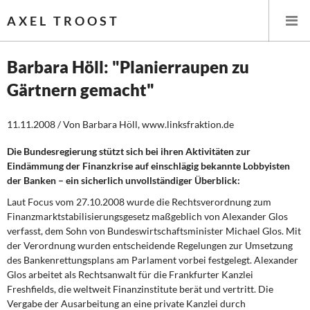
AXEL TROOST
Barbara Höll: "Planierraupen zu
Gärtnern gemacht"
Startseite
11.11.2008 / Von Barbara Höll, www.linksfraktion.de
Themen
Die Bundesregierung stützt sich bei ihren Aktivitäten zur
Leitlinien linker Wirtschafts- und Finanzpolitik
Eindämmung der Finanzkrise auf einschlägig bekannte Lobbyisten
der Banken – ein sicherlich unvollständiger Überblick:
Wirtschaftspolitik
Laut Focus vom 27.10.2008 wurde die Rechtsverordnung zum
Finanzmarktstabilisierungsgesetz maßgeblich von Alexander Glos
Steuer- und Finanzpolitik
verfasst, dem Sohn von Bundeswirtschaftsminister Michael Glos. Mit
der Verordnung wurden entscheidende Regelungen zur Umsetzung
Öffentliche Infrastruktur und Daseinsvorsorge
des Bankenrettungsplans am Parlament vorbei festgelegt. Alexander
Glos arbeitet als Rechtsanwalt für die Frankfurter Kanzlei
Eurokrise und Griechenland
Freshfields, die weltweit Finanzinstitute berät und vertritt. Die
Vergabe der Ausarbeitung an eine private Kanzlei durch