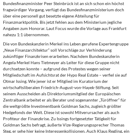
DIE LINKE
Bundesfinanzminister Peer Steinbrück ist an sich schon ein höchst
fragwürdiger Vorgang, verfügt das Bundesfinanzministerium doch
über eine personell gut besetzte eigene Abteilung für
Weitere Themen
Finanzmarktpolitik. Bis jetzt fehlen aus dem Ministerium jegliche
Angaben zum Honorar. Laut Focus wurde die Vorlage aus Frankfurt
Memo-Gruppe
nahezu 1:1 übernommen.
Die von Bundeskanzlerin Merkel ins Leben gerufene Expertengruppe
Institut Solidarische Moderne
„Neue Finanzarchitektur“ soll Vorschläge zur Verhinderung
zukünftiger Finanzkrisen erarbeiten. Nachdem Bundeskanzlerin
Rosa-Luxemburg-Stiftung
Angela Merkel Hans Tietmeyer als Leiter für diese Gruppe nicht
durchsetzen konnte – aufgrund des Protestes wegen seiner
Über mich
Mitgliedschaft im Aufsichtsrat der Hypo Real Estate – verfiel sie auf
Otmar Issing. Wie jener ist er Mitglied im Kuratorium der
wirtschaftsliberalen Friedrich-August-von-Hayek-Stiftung. Seit
Kontakt
seinem Ausscheiden als Direktoriumsmitglied der Europäischen
Zentralbank arbeitet er als Berater und sogenannter „Türöffner“ für
die weltgrößte Investmentbank Goldman Sachs, zugleich größter
Hedgefonds der Welt. Diese ist sowohl Mitverursacher als auch
Profiteur der Finanzkrise. Zu Issings fortgesetzter Tätigkeit für
Goldman Sachs befragt, äußerte Vize-Regierungssprecher Thomas
Steg, er sehe hier keine Interessenkollisionen. Auch Klaus Regling, ein