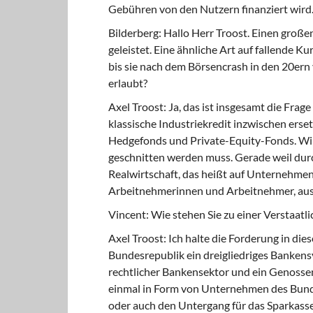
Gebühren von den Nutzern finanziert wird
Bilderberg: Hallo Herr Troost. Einen große
geleistet. Eine ähnliche Art auf fallende Ku
bis sie nach dem Börsencrash in den 20er
erlaubt?
Axel Troost: Ja, das ist insgesamt die Frag
klassische Industriekredit inzwischen ers
Hedgefonds und Private-Equity-Fonds. Wir 
geschnitten werden muss. Gerade weil durc
Realwirtschaft, das heißt auf Unternehmen
Arbeitnehmerinnen und Arbeitnehmer, aus
Vincent: Wie stehen Sie zu einer Verstaat
Axel Troost: Ich halte die Forderung in die
Bundesrepublik ein dreigliedriges Bankens
rechtlicher Bankensektor und ein Genossen
einmal in Form von Unternehmen des Bund
oder auch den Untergang für das Sparkasse