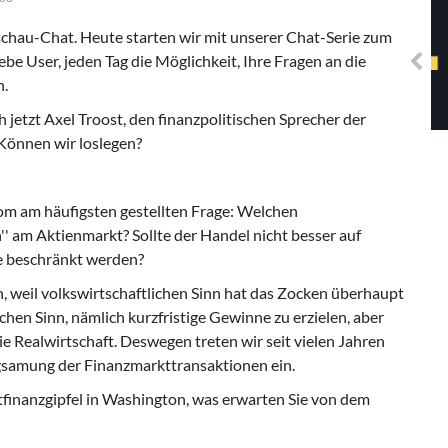
Solidarisches EUropa -
Mosaiklinke Perspektiven
chau-Chat. Heute starten wir mit unserer Chat-Serie zum
ebe User, jeden Tag die Möglichkeit, Ihre Fragen an die
n.
jetzt Axel Troost, den finanzpolitischen Sprecher der
. Können wir loslegen?
m am häufigsten gestellten Frage: Welchen
'' am Aktienmarkt? Sollte der Handel nicht besser auf
fe beschränkt werden?
en, weil volkswirtschaftlichen Sinn hat das Zocken überhaupt
ichen Sinn, nämlich kurzfristige Gewinne zu erzielen, aber
e Realwirtschaft. Deswegen treten wir seit vielen Jahren
ngsamung der Finanzmarkttransaktionen ein.
inanzgipfel in Washington, was erwarten Sie von dem