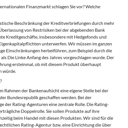
ernationalen Finanzmarkt schlagen Sie vor? Welche
drastische Beschränkung der Kreditverbriefungen durch mehr
Überlassung von Restrisiken bei der abgebenden Bank
te Kreditgeschäfte, insbesondere mit Hedgefonds und
 Eigenkapitalpflichten unterwerfen. Wir müssen im ganzen
ge Einschränkungen herbeiführen, zum Beispiel durch die
 als Die Linke Anfang des Jahres vorgeschlagen wurde. Der
ührung ersteinmal, ob mit diesem Produkt überhaupt
n würde.
?
m Rahmen der Bankenaufsicht eine eigene Stelle bei der
der Bundesrepublik geschaffen werden. Bei der
e der Rating-Agenturen eine zentrale Rolle. Die Rating-
trägliche Doppelrolle. Sie sollen Produkte auf ihre
hzeitig beim Handel mit diesen Produkten. Wir sind für die
echtlichen Rating-Agentur bzw. eine Einrichtung die über