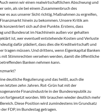
t. Auch wenn wir einen realwirtschaftlichen Abschwung und
ger sein, als sie bei einem Zusammenbruch des
 es aus unserer Sicht richtig, Maßnahmen zu ergreifen,
 Finanzmarkt hinein zu bekommen. Unsere Kritik am
konzentriert sich auf drei Punkte. Erstens, dass
ag und Bundesrat im Nachhinein außen vor gehalten
geklärt ist, wer eventuell entstehende Kosten und Verluste
ndeutig dafür plädiert, dass dies die Kreditwirtschaft und
ler tragen müssen. Und drittens, wenn Eigenkapital Banken
s mit Stimmrechten versehen werden, damit die öffentliche
r betreffenden Banken nehmen kann.
anzmarkt?
ine deutliche Regulierung und das heißt, auch die
n letzten zehn Jahren. Rot-Grün hat mit der
 sogenannte Finanzindustrie in der Bundesrepublik zu
tion fortgesetzt worden. Wir brauchen wieder deutlich mehr
m Bereich. Diese Position wird zumindestens im Grundsatz
e der FDP, im Bundestag getragen.