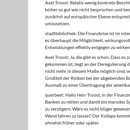
Axel Troost: Relativ wenig konkrete Besch
bisher so gut wie nicht besprochen und bes
zunächst auf europäischer Ebene entspre
umzusetzen.
stadtbibliothek: Die Finanzkrise ist im in
es überhaupt die Möglichkeit, wirkungsvo
Entwicklungen effektiv entgegen zu wirken
Axel Troost: Ja, die gibt es schon. Dass es
gekommen ist, liegt an der Deregulierung 
nicht mehr in diesem Maße möglich sind, we
Großteil der Risiken bei der abgebenden B
Ausmaß zu einer Übertragung der amerikan
querbeet: Hallo Herr Troost, in der Finanz
Banken zu retten und damit ein marodes S
zu verzögern. Wäre es nicht klüger gewesen
Wand fahren zu lassen? Der Kollaps kommt
ohnehin früher oder später.